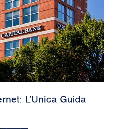
ernet: L’Unica Guida