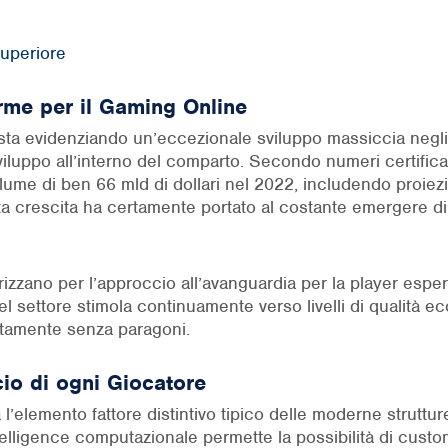
uperiore
rme per il Gaming Online
 sta evidenziando un’eccezionale sviluppo massiccia negli
iluppo all’interno del comparto. Secondo numeri certificat
olume di ben 66 mld di dollari nel 2022, includendo proiez
sta crescita ha certamente portato al costante emergere 
rizzano per l’approccio all’avanguardia per la player espe
el settore stimola continuamente verso livelli di qualità ec
letamente senza paragoni.
cio di ogni Giocatore
’elemento fattore distintivo tipico delle moderne strutture
ntelligence computazionale permette la possibilità di cust