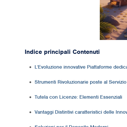
Indice principali Contenuti
L’Evoluzione innovative Piattaforme dedicat
Strumenti Rivoluzionarie poste al Servizio
Tutela con Licenze: Elementi Essenziali
Vantaggi Distintivi caratteristici delle Inno