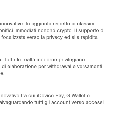
innovative. In aggiunta rispetto ai classici
onifici immediati nonché crypto. Il supporto di
focalizzata verso la privacy ed alla rapidità
o. Tutte le realtà moderne privilegiano
i di elaborazione per withdrawal e versamenti.
e.
novative tra cui iDevice Pay, G Wallet e
, salvaguardando tutti gli account verso accessi