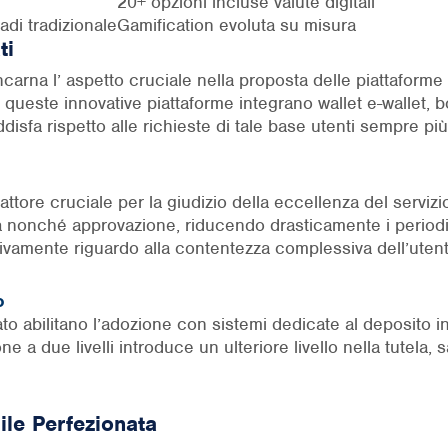
20+ opzioni incluse valute digitali
adi tradizionale
Gamification evoluta su misura
ti
ncarna l’ aspetto cruciale nella proposta delle piattaforme 
queste innovative piattaforme integrano wallet e-wallet, b
isfa rispetto alle richieste di tale base utenti sempre più 
attore cruciale per la giudizio della eccellenza del servizi
fica nonché approvazione, riducendo drasticamente i period
sitivamente riguardo alla contentezza complessiva dell’utent
o
to abilitano l’adozione con sistemi dedicate al deposito in
ne a due livelli introduce un ulteriore livello nella tutela
ile Perfezionata