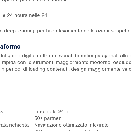
ile 24 hours nelle 24
rso deep learning per tale rilevamento delle azioni sospette
taforme
l gioco digitale offrono svariati benefici paragonati alle
one rapida con le strumenti maggiormente moderne, escluden
e in periodi di loading contenuti, design maggiormente veloc
ss
Fino nelle 24 h
50+ partner
ata richiesta
Navigazione ottimizzato integrato