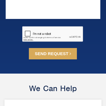
SEND REQUEST
We Can Help