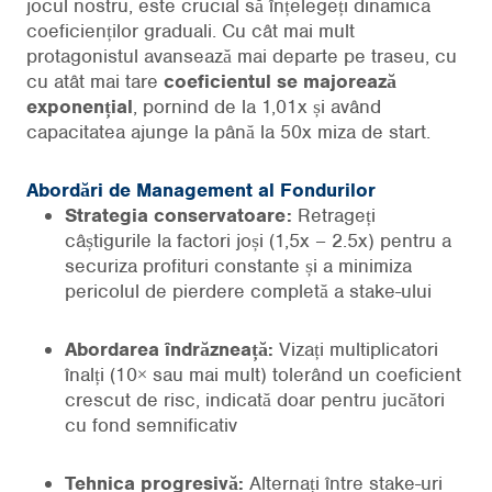
jocul nostru, este crucial să înțelegeți dinamica
coeficienților graduali. Cu cât mai mult
protagonistul avansează mai departe pe traseu, cu
cu atât mai tare
coeficientul se majorează
exponențial
, pornind de la 1,01x și având
capacitatea ajunge la până la 50x miza de start.
Abordări de Management al Fondurilor
Strategia conservatoare:
Retrageți
câștigurile la factori joși (1,5x – 2.5x) pentru a
securiza profituri constante și a minimiza
pericolul de pierdere completă a stake-ului
Abordarea îndrăzneață:
Vizați multiplicatori
înalți (10× sau mai mult) tolerând un coeficient
crescut de risc, indicată doar pentru jucători
cu fond semnificativ
Tehnica progresivă:
Alternați între stake-uri