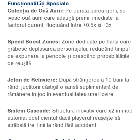
Funcționalități Speciale
Colecția de Ouă Aurii:
Pe durata parcurgerii, se
ivesc ouă aurii care adaugă premii imediate la
factorul curent, fluctuând între +0.5x și +3x
Speed Boost Zones:
Zone dedicate pe hartă care
grăbesc deplasarea personajului, reducând timpul
de expunere la pericole și crescând probabilitățile
de reușită
Jeton de Reînviere:
După strângerea a 10 bani la
rând, jucătorii câștigă o șansă suplimentară de
rămânere în joc în eventualitatea unei lovire
Sistem Cascade:
Structură inovativ care x2 în mod
automat coeficientul dacă playerul reușește să
străbată trei linii la rând fără accident