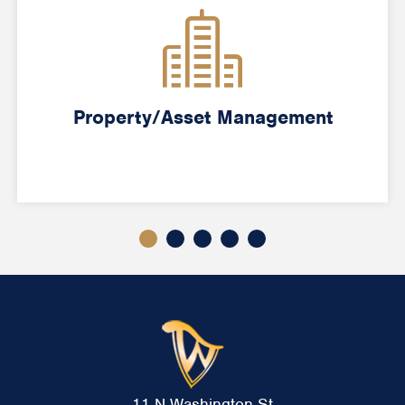
Property/Asset Management
11 N Washington St