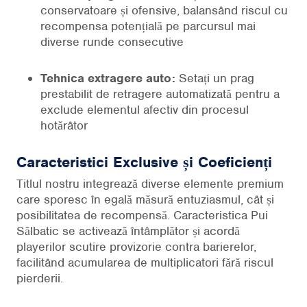
conservatoare și ofensive, balansând riscul cu
recompensa potențială pe parcursul mai
diverse runde consecutive
Tehnica extragere auto:
Setați un prag
prestabilit de retragere automatizată pentru a
exclude elementul afectiv din procesul
hotărâtor
Caracteristici Exclusive și Coeficienți
Titlul nostru integrează diverse elemente premium
care sporesc în egală măsură entuziasmul, cât și
posibilitatea de recompensă. Caracteristica Pui
Sălbatic se activează întâmplător și acordă
playerilor scutire provizorie contra barierelor,
facilitând acumularea de multiplicatori fără riscul
pierderii.