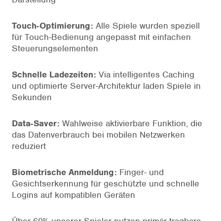
Touch-Optimierung:
Alle Spiele wurden speziell
für Touch-Bedienung angepasst mit einfachen
Steuerungselementen
Schnelle Ladezeiten:
Via intelligentes Caching
und optimierte Server-Architektur laden Spiele in
Sekunden
Data-Saver:
Wahlweise aktivierbare Funktion, die
das Datenverbrauch bei mobilen Netzwerken
reduziert
Biometrische Anmeldung:
Finger- und
Gesichtserkennung für geschützte und schnelle
Logins auf kompatiblen Geräten