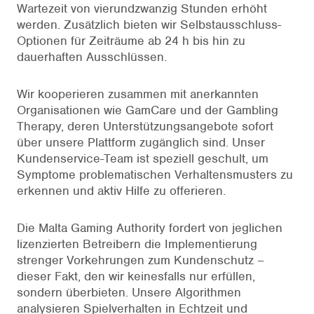
Wartezeit von vierundzwanzig Stunden erhöht
werden. Zusätzlich bieten wir Selbstausschluss-
Optionen für Zeiträume ab 24 h bis hin zu
dauerhaften Ausschlüssen.
Wir kooperieren zusammen mit anerkannten
Organisationen wie GamCare und der Gambling
Therapy, deren Unterstützungsangebote sofort
über unsere Plattform zugänglich sind. Unser
Kundenservice-Team ist speziell geschult, um
Symptome problematischen Verhaltensmusters zu
erkennen und aktiv Hilfe zu offerieren.
Die Malta Gaming Authority fordert von jeglichen
lizenzierten Betreibern die Implementierung
strenger Vorkehrungen zum Kundenschutz –
dieser Fakt, den wir keinesfalls nur erfüllen,
sondern überbieten. Unsere Algorithmen
analysieren Spielverhalten in Echtzeit und