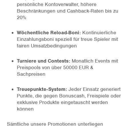
persönliche Kontoverwalter, höhere
Beschränkungen und Cashback-Raten bis zu
20%
Wöchentliche Reload-Boni:
Kontinuierliche
Einzahlungsboni speziell für treue Spieler mit
fairen Umsatzbedingungen
Turniere und Contests:
Monatlich Events mit
Preispools von über 50000 EUR &
Sachpreisen
Treuepunkte-System:
Jeder Einsatz generiert
Punkte, die gegen Bonuscash, Freispiele oder
exklusive Produkte eingetauscht werden
können
Sämtliche unsere Promotionen unterliegen