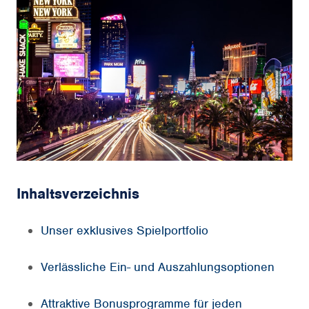
Inhaltsverzeichnis
Unser exklusives Spielportfolio
Verlässliche Ein- und Auszahlungsoptionen
Attraktive Bonusprogramme für jeden