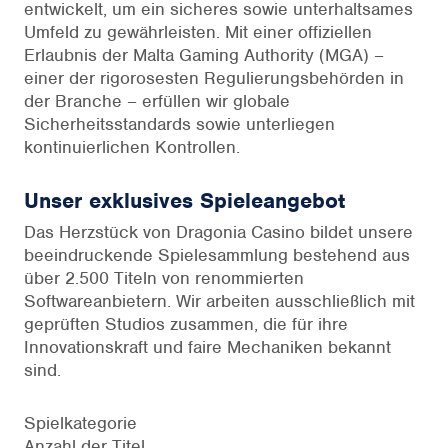
entwickelt, um ein sicheres sowie unterhaltsames
Umfeld zu gewährleisten. Mit einer offiziellen
Erlaubnis der Malta Gaming Authority (MGA) –
einer der rigorosesten Regulierungsbehörden in
der Branche – erfüllen wir globale
Sicherheitsstandards sowie unterliegen
kontinuierlichen Kontrollen.
Unser exklusives Spieleangebot
Das Herzstück von Dragonia Casino bildet unsere
beeindruckende Spielesammlung bestehend aus
über 2.500 Titeln von renommierten
Softwareanbietern. Wir arbeiten ausschließlich mit
geprüften Studios zusammen, die für ihre
Innovationskraft und faire Mechaniken bekannt
sind.
Spielkategorie
Anzahl der Titel