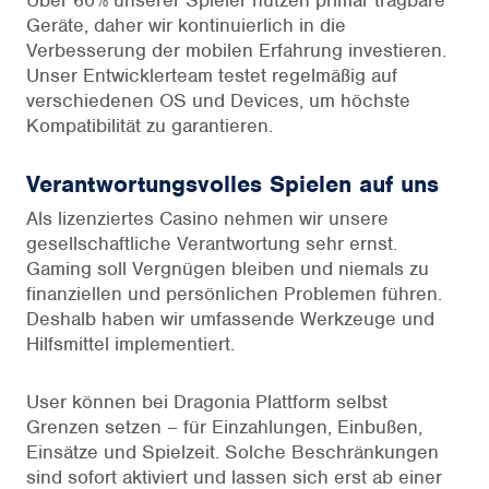
Über 60% unserer Spieler nutzen primär tragbare
Geräte, daher wir kontinuierlich in die
Verbesserung der mobilen Erfahrung investieren.
Unser Entwicklerteam testet regelmäßig auf
verschiedenen OS und Devices, um höchste
Kompatibilität zu garantieren.
Verantwortungsvolles Spielen auf uns
Als lizenziertes Casino nehmen wir unsere
gesellschaftliche Verantwortung sehr ernst.
Gaming soll Vergnügen bleiben und niemals zu
finanziellen und persönlichen Problemen führen.
Deshalb haben wir umfassende Werkzeuge und
Hilfsmittel implementiert.
User können bei Dragonia Plattform selbst
Grenzen setzen – für Einzahlungen, Einbußen,
Einsätze und Spielzeit. Solche Beschränkungen
sind sofort aktiviert und lassen sich erst ab einer