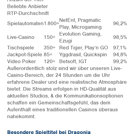
Beliebte Anbieter
RTP-Durchschnitt
NetEnt, Pragmatic
Spielautomaten
1.800+
96,2%
Play, Microgaming
Evolution Gaming,
Live-Casino
150+
98,5%
Ezugi
Tischspiele
350+
Red Tiger, Play’n GO
97,1%
Jackpot-Spiele
85+
Yggdrasil, Quickspin
94,8%
Video Poker
120+
Betsoft, IGT
99,2%
Außerordentlich stolz sind wir über unseren Live-
Casino-Bereich, der 24 Stunden um die Uhr
erfahrene Dealer und eine realistische Atmosphäre
bietet. Die Streams erfolgen in HD-Qualität aus
aktuellen Studios, & die Kommunikationsoptionen
schaffen ein Gemeinschaftsgefühl, das dem
Aufenthalt eines traditionellen Casinos überaus
nahekommt.
Besondere Spieltitel bei Dragonia