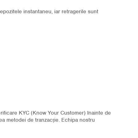
epozitele instantaneu, iar retragerile sunt
 verificare KYC (Know Your Customer) înainte de
rea metodei de tranzacție. Echipa nostru