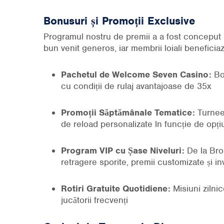
Bonusuri și Promoții Exclusive
Programul nostru de premii a a fost conceput p
bun venit generos, iar membrii loiali beneficia
Pachetul de Welcome Seven Casino:
Bon
cu condiții de rulaj avantajoase de 35x
Promoții Săptămânale Tematice:
Turnee 
de reload personalizate în funcție de opți
Program VIP cu Șase Niveluri:
De la Bro
retragere sporite, premii customizate și in
Rotiri Gratuite Quotidiene:
Misiuni zilnic
jucătorii frecvenți