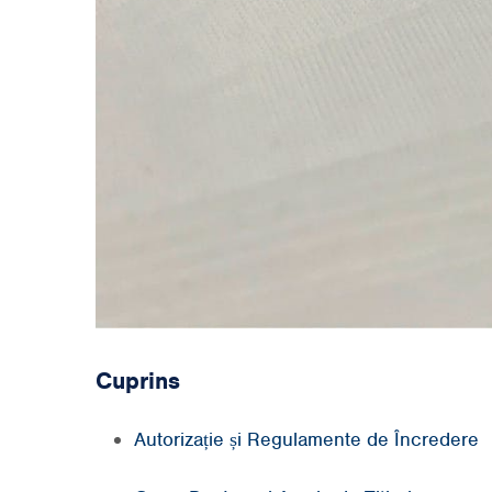
Cuprins
Autorizație și Regulamente de Încredere