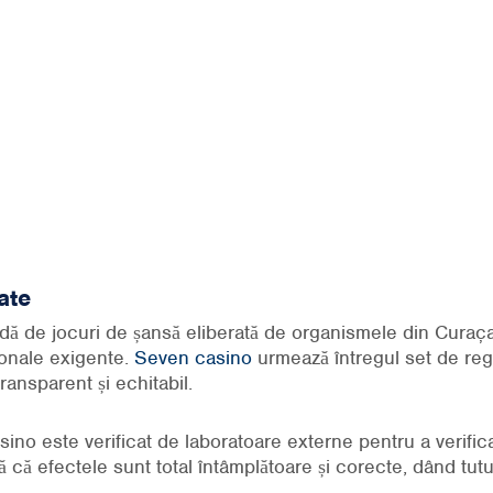
ate
idă de jocuri de șansă eliberată de organismele din Cura
ionale exigente.
Seven casino
urmează întregul set de regul
ransparent și echitabil.
ino este verificat de laboratoare externe pentru a verifica 
ă efectele sunt total întâmplătoare și corecte, dând tuturo