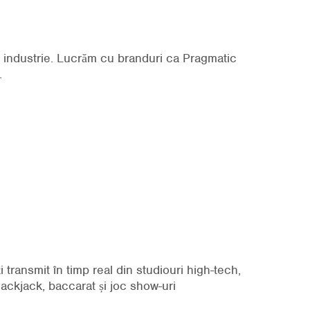
n industrie. Lucrăm cu branduri ca Pragmatic
.
 transmit în timp real din studiouri high-tech,
ackjack, baccarat și joc show-uri