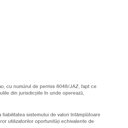
çao, cu numărul de permis 8048/JAZ, fapt ce
ile din jurisdicțiile în unde operează,
fiabilitatea sistemului de valori întâmplătoare
r utilizatorilor oportunități echivalente de