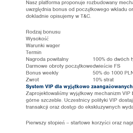
Nasz platforma proponuje rozbudowany mechan
uwzględnia bonus od początkowego wkładu ora
dokładnie opisujemy w T&C.
Rodzaj bonusu
Wysokość
Warunki wager
Termin
Nagroda powitalny
100% do dwóch t
Darmowe obroty początkowe
dwieście FS
Bonus weekly
50% do 1000 PL
Zwrot
10% strat
System VIP dla wyjątkowo zaangażowanych
Zaprojektowaliśmy wyjątkowy mechanizm VIP b
górne szczeble. Uczestnicy polityki VIP dost
transakcji oraz dostęp do ekskluzywnych wyda
Pierwszy stopień – startowe korzyści oraz nagr