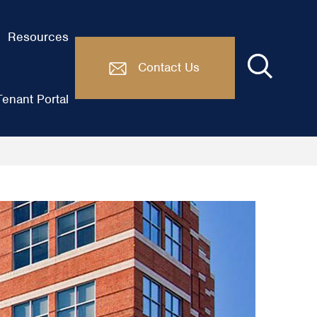
Resources
Contact Us
enant Portal
snej Witrynie Hazardowej