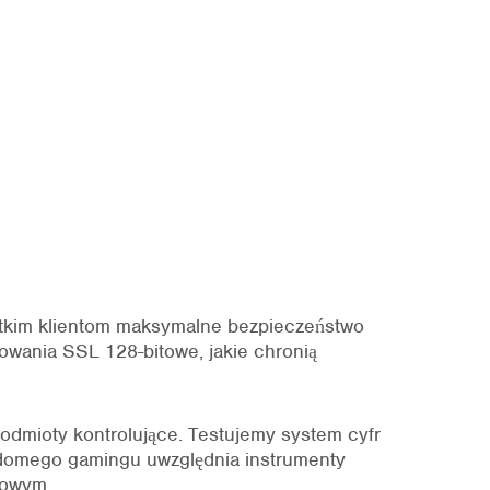
ystkim klientom maksymalne bezpieczeństwo
wania SSL 128-bitowe, jakie chronią
odmioty kontrolujące. Testujemy system cyfr
adomego gamingu uwzględnia instrumenty
dowym.