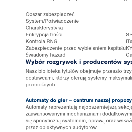
Obszar zabezpieczeń
System/Poświadczenie
Charakterystyka
Enkrypcja treści
SS
Kontrola RNG
iT
Zabezpieczenie przed wybielaniem kapitału
K
Świadomy hazard
Ga
Wybór rozgrywek i producentów s
Nasz biblioteka tytułów obejmuje przeszło tr
dostawcami, którzy oferują systemy maksymal
przenośnych.
Automaty do gier – centrum naszej propozy
Automaty reprezentują najobszerniejszą sekcj
zaawansowanymi mechanizmami dodatkowymi, pr
się specyficzną systemem, oprawą oraz wskaźn
przez obiektywnych audytorów.