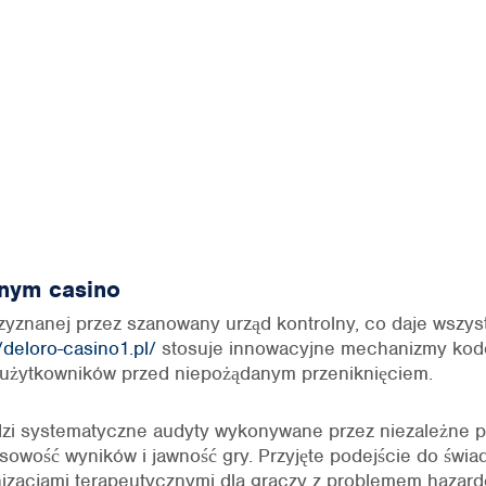
lnym casino
przyznanej przez szanowany urząd kontrolny, co daje wsz
/deloro-casino1.pl/
stosuje innowacyjne mechanizmy kodo
 użytkowników przed niepożądanym przeniknięciem.
odzi systematyczne audyty wykonywane przez niezależne p
owość wyników i jawność gry. Przyjęte podejście do świ
ganizacjami terapeutycznymi dla graczy z problemem hazar