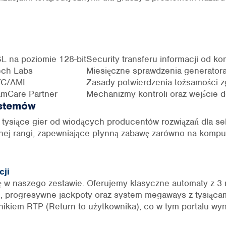
L na poziomie 128-bit
Security transferu informacji od 
ech Labs
Miesięczne sprawdzenia generator
YC/AML
Zasady potwierdzenia tożsamości 
mCare Partner
Mechanizmy kontroli oraz wejście 
ystemów
zy tysiące gier od wiodących producentów rozwiązań dla 
nej rangi, zapewniające płynną zabawę zarówno na komput
cji
ę w naszego zestawie. Oferujemy klasyczne automaty z 3 
ogresywne jackpoty oraz system megaways z tysiącami l
ikiem RTP (Return to użytkownika), co w tym portalu wy