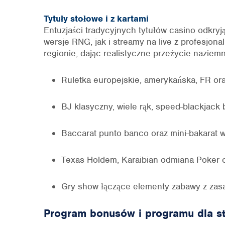
Tytuły stołowe i z kartami
Entuzjaści tradycyjnych tytułów casino odkryj
wersje RNG, jak i streamy na live z profesjo
regionie, dając realistyczne przeżycie naziem
Ruletka europejskie, amerykańska, FR or
BJ klasyczny, wiele rąk, speed-blackjack
Baccarat punto banco oraz mini-bakarat we
Texas Holdem, Karaibian odmiana Poker o
Gry show łączące elementy zabawy z zas
Program bonusów i programu dla st