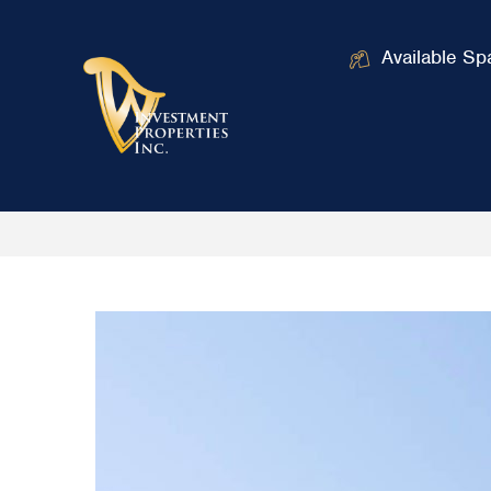
Available Sp
Home
Our Blog
Uncategorized
D
/
/
/