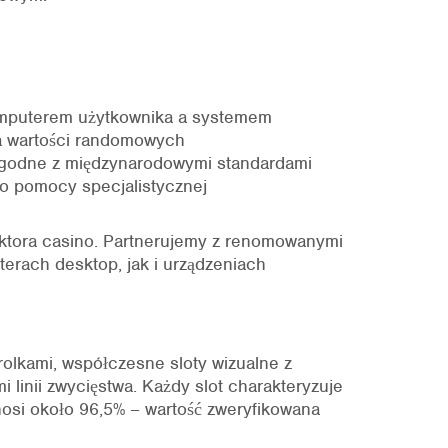
komputerem użytkownika a systemem
a wartości randomowych
zgodne z międzynarodowymi standardami
do pomocy specjalistycznej
sektora casino. Partnerujemy z renomowanymi
erach desktop, jak i urządzeniach
rolkami, współczesne sloty wizualne z
inii zwycięstwa. Każdy slot charakteryzuje
nosi około 96,5% – wartość zweryfikowana