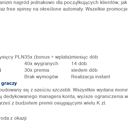
izm nagród jednakowo dla początkujących klientów, jak i
z free spinsy na określone automaty. Wszelkie promocje
ysięcy PLN
35x (bonus + wpłata)
miesiąc dób
40x wygranych
14 dób
N
30x premia
siedem dób
Brak wymogów
Realizacja instant
 graczy
udowany się z sześciu szczebli. Wszystkie wydana moneta
ają dedykowanego managera konta, wyższe ograniczenia wk
rzeń z budżetem premii osiągającymi wielu K zł.
oda z okazji