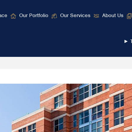
ace
Our Portfolio
Our Services
About Us
► T
elOro Casino – Kompleksowy Przewodnik po Wła