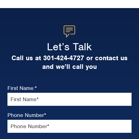
Let’s Talk
Call us at 301-424-4727 or contact us
and we’ll call you
First Name:
*
Phone Number
*