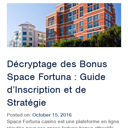
Décryptage des Bonus
Space Fortuna : Guide
d’Inscription et de
Stratégie
Posted on:
October 15, 2016
Space Fortuna casino est une plateforme en ligne
réputée pour ses space fortuna bonus attractifs,