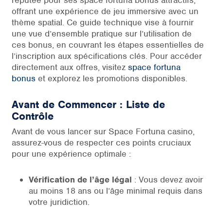
offrant une expérience de jeu immersive avec un
thème spatial. Ce guide technique vise à fournir
une vue d’ensemble pratique sur l’utilisation de
ces bonus, en couvrant les étapes essentielles de
l’inscription aux spécifications clés. Pour accéder
directement aux offres, visitez
space fortuna
bonus
et explorez les promotions disponibles.
Avant de Commencer : Liste de
Contrôle
Avant de vous lancer sur Space Fortuna casino,
assurez-vous de respecter ces points cruciaux
pour une expérience optimale :
Vérification de l’âge légal
: Vous devez avoir
au moins 18 ans ou l’âge minimal requis dans
votre juridiction.