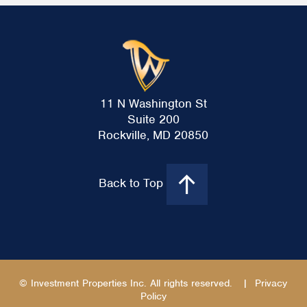
11 N Washington St
Suite 200
Rockville, MD 20850
Back to Top
© Investment Properties Inc. All rights reserved.
|
Privacy
Policy