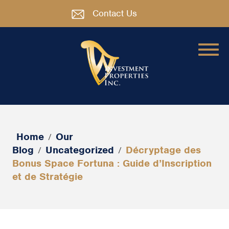
Contact Us
Home
Our
/
Blog
Uncategorized
Décryptage des
/
/
Bonus Space Fortuna : Guide d’Inscription
et de Stratégie