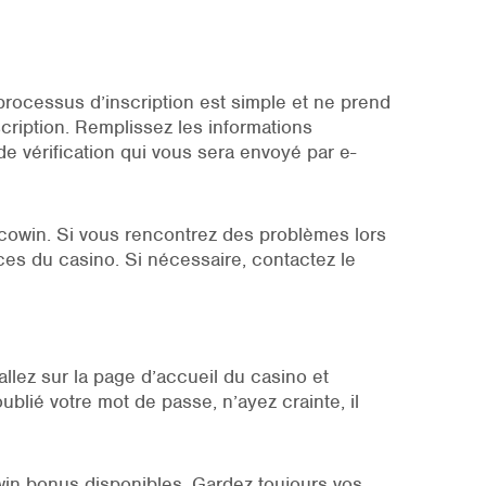
processus d’inscription est simple et ne prend
cription. Remplissez les informations
de vérification qui vous sera envoyé par e-
Locowin. Si vous rencontrez des problèmes lors
ces du casino. Si nécessaire, contactez le
allez sur la page d’accueil du casino et
blié votre mot de passe, n’ayez crainte, il
win bonus
disponibles. Gardez toujours vos