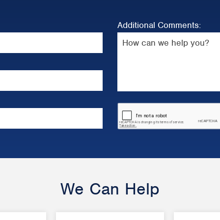
Additional Comments:
We Can Help