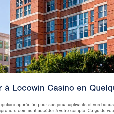
 à Locowin Casino en Quelq
pulaire appréciée pour ses jeux captivants et ses bonus a
comprendre comment accéder à votre compte. Ce guide vou