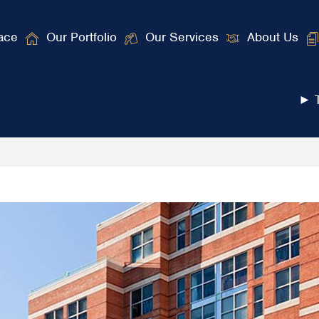
ace
Our Portfolio
Our Services
About Us
► T
omment Se Connecter à Locowin Casino en Quel