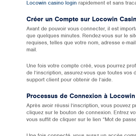
Locowin casino login
rapidement et sans trac
Créer un Compte sur Locowin Casi
Avant de pouvoir vous connecter, il est impor
que quelques minutes. Rendez-vous sur le site 
requises, telles que votre nom, adresse e-mail
mail.
Une fois votre compte créé, vous pourrez prof
de l’inscription, assurez-vous que toutes vos
support client pour obtenir de l’aide.
Processus de Connexion à Locowin
Après avoir réussi l’inscription, vous pouvez 
cliquez sur le bouton de connexion. Entrez vot
vous suffit de cliquer sur le lien “Mot de pas
Une fois connecté, vous aurez un accès complet