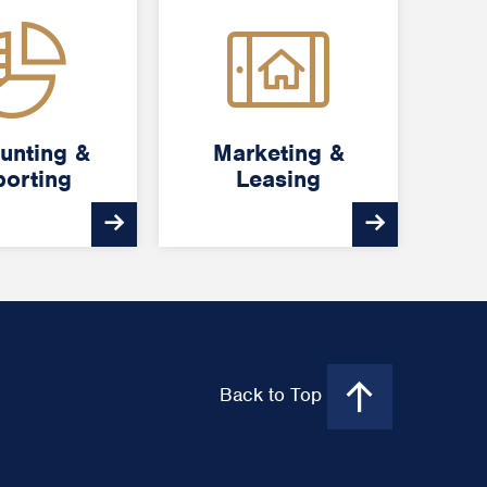
unting &
unting &
Marketing &
Marketing &
orting
orting
Leasing
Leasing
Back to Top