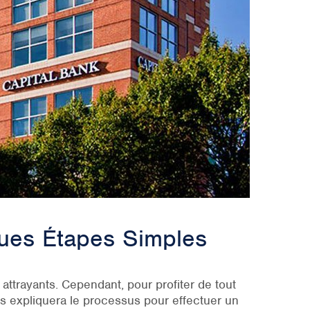
ues Étapes Simples
ttrayants. Cependant, pour profiter de tout
s expliquera le processus pour effectuer un