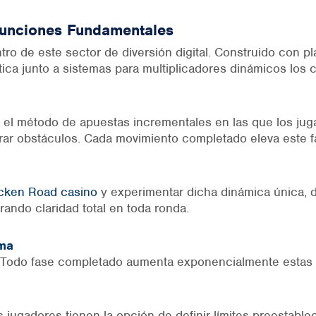
Funciones Fundamentales
ntro de este sector de diversión digital. Construido con p
ca junto a sistemas para multiplicadores dinámicos los cu
 el método de apuestas incrementales en las que los jug
rar obstáculos. Cada movimiento completado eleva este f
cken Road casino
y experimentar dicha dinámica única, 
rando claridad total en toda ronda.
ema
Todo fase completado aumenta exponencialmente estas p
 jugadores tienen la opción de definir límites preestable