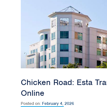
Chicken Road: Esta Tra
Online
Posted on:
February 4, 2026