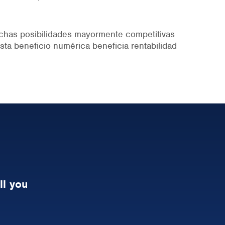
chas posibilidades mayormente competitivas
ta beneficio numérica beneficia rentabilidad
ll you