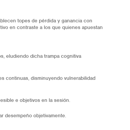
ablecen topes de pérdida y ganancia con
itivo en contraste a los que quienes apuestan
, eludiendo dicha trampa cognitiva
es continuas, disminuyendo vulnerabilidad
sible e objetivos en la sesión.
zar desempeño objetivamente.