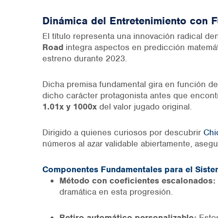
Dinámica del Entretenimiento con 
El título representa una innovación radical de
Road
integra aspectos en predicción matemáti
estreno durante 2023.
Dicha premisa fundamental gira en función de
dicho carácter protagonista antes que encont
1.01x y 1000x
del valor jugado original.
Dirigido a quienes curiosos por descubrir
Chi
números al azar validable abiertamente, asegu
Componentes Fundamentales para el Sist
Método con coeficientes escalonados:
dramática en esta progresión.
Retiro automático personalizable:
Estos