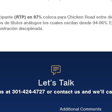
icipante
(RTP) en 97%
coloca para Chicken Road entre di
 de títulos análogos los cuales oscilan desde 94-96%. Es
stración disciplinada.
Let’s Talk
us at 301-424-4727 or contact us and we’ll ca
Additional Comments: