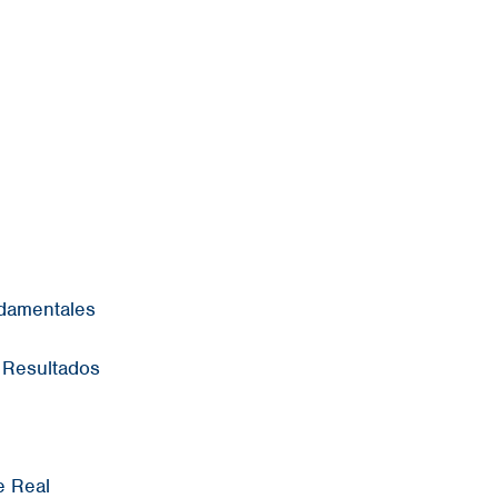
ndamentales
 Resultados
e Real