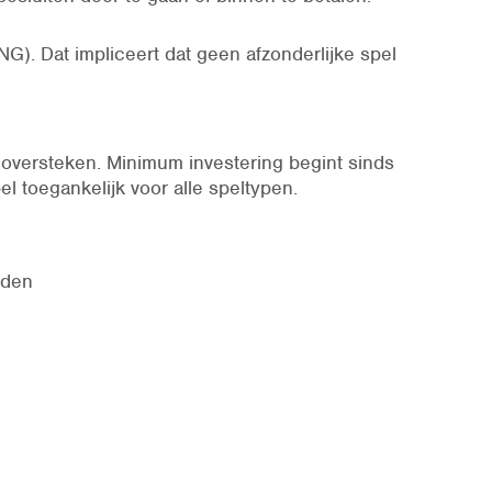
G). Dat impliceert dat geen afzonderlijke spel
ze oversteken. Minimum investering begint sinds
 toegankelijk voor alle speltypen.
nden