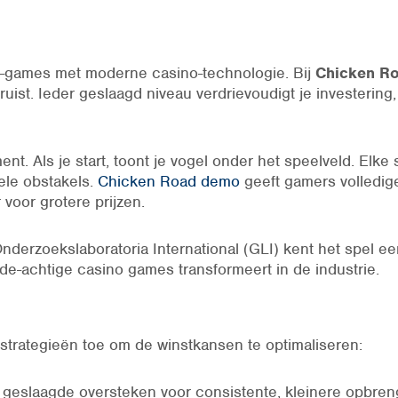
de-games met moderne casino-technologie. Bij
Chicken R
kruist. Ieder geslaagd niveau verdrievoudigt je investering
 Als je start, toont je vogel onder het speelveld. Elke s
ele obstakels.
Chicken Road demo
geeft gamers volledi
r voor grotere prijzen.
nderzoekslaboratoria International (GLI) kent het spel 
ade-achtige casino games transformeert in de industrie.
strategieën toe om de winstkansen te optimaliseren:
 geslaagde oversteken voor consistente, kleinere opbren