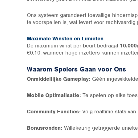
Ons systeem garandeert toevallige hindernispo
te voorspellen is, wat levert voor rechtvaardig 
Maximale Winsten en Limieten
De maximum winst per beurt bedraagt
10.000x
€0.10, wanneer hoge inzetters kunnen inzetten
Waarom Spelers Gaan voor Ons
Onmiddellijke Gameplay:
Géén ingewikkelde 
Mobile Optimalisatie:
Te spelen op elke toes
Community Functies:
Volg realtime stats van
Bonusronden:
Willekeurig getriggerde unieke