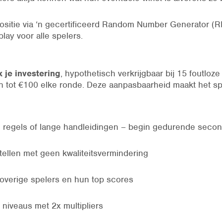
sitie via ‘n gecertificeerd Random Number Generator (RN
play voor alle spelers.
 je investering
, hypothetisch verkrijgbaar bij 15 foutlo
 tot €100 elke ronde. Deze aanpasbaarheid maakt het spel
regels of lange handleidingen – begin gedurende seco
tellen met geen kwaliteitsvermindering
 overige spelers en hun top scores
 niveaus met 2x multipliers