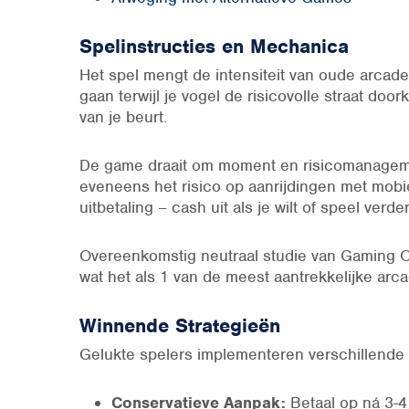
Spelinstructies en Mechanica
Het spel mengt de intensiteit van oude arca
gaan terwijl je vogel de risicovolle straat door
van je beurt.
De game draait om moment en risicomanagement.
eveneens het risico op aanrijdingen met mobi
uitbetaling – cash uit als je wilt of speel verde
Overeenkomstig neutraal studie van Gaming O
wat het als 1 van de meest aantrekkelijke arc
Winnende Strategieën
Gelukte spelers implementeren verschillende 
Conservatieve Aanpak:
Betaal op ná 3-4