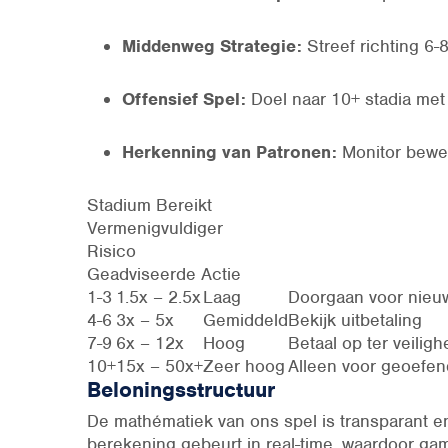
Middenweg Strategie:
Streef richting 6-
Offensief Spel:
Doel naar 10+ stadia met 
Herkenning van Patronen:
Monitor beweg
Stadium Bereikt
Vermenigvuldiger
Risico
Geadviseerde Actie
1-3
1.5x – 2.5x
Laag
Doorgaan voor nieu
4-6
3x – 5x
Gemiddeld
Bekijk uitbetaling
7-9
6x – 12x
Hoog
Betaal op ter veiligh
10+
15x – 50x+
Zeer hoog
Alleen voor geoefen
Beloningsstructuur
De mathématiek van ons spel is transparant en
berekening gebeurt in real-time, waardoor gam