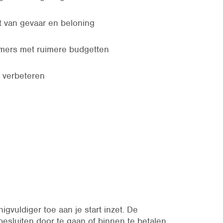
dt van gevaar en beloning
gamers met ruimere budgetten
 verbeteren
gvuldiger toe aan je start inzet. De
besluiten door te gaan of binnen te betalen.