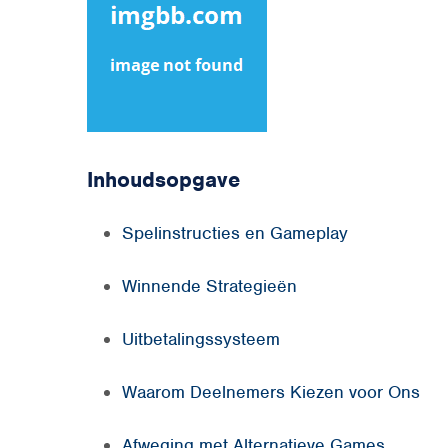
Inhoudsopgave
Spelinstructies en Gameplay
Winnende Strategieën
Uitbetalingssysteem
Waarom Deelnemers Kiezen voor Ons
Afweging met Alternatieve Games