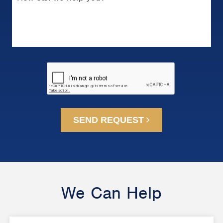
SEND REQUEST
We Can Help