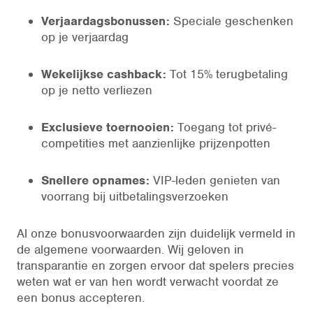
Verjaardagsbonussen:
Speciale geschenken
op je verjaardag
Wekelijkse cashback:
Tot 15% terugbetaling
op je netto verliezen
Exclusieve toernooien:
Toegang tot privé-
competities met aanzienlijke prijzenpotten
Snellere opnames:
VIP-leden genieten van
voorrang bij uitbetalingsverzoeken
Al onze bonusvoorwaarden zijn duidelijk vermeld in
de algemene voorwaarden. Wij geloven in
transparantie en zorgen ervoor dat spelers precies
weten wat er van hen wordt verwacht voordat ze
een bonus accepteren.