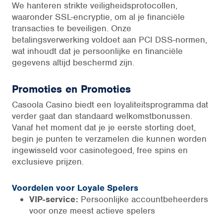
We hanteren strikte veiligheidsprotocollen,
waaronder SSL-encryptie, om al je financiële
transacties te beveiligen. Onze
betalingsverwerking voldoet aan PCI DSS-normen,
wat inhoudt dat je persoonlijke en financiële
gegevens altijd beschermd zijn.
Promoties en Promoties
Casoola Casino biedt een loyaliteitsprogramma dat
verder gaat dan standaard welkomstbonussen.
Vanaf het moment dat je je eerste storting doet,
begin je punten te verzamelen die kunnen worden
ingewisseld voor casinotegoed, free spins en
exclusieve prijzen.
Voordelen voor Loyale Spelers
VIP-service:
Persoonlijke accountbeheerders
voor onze meest actieve spelers