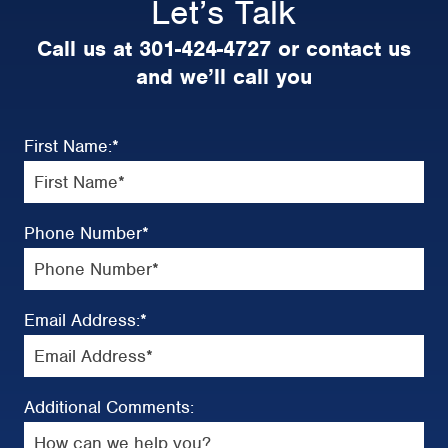
Let’s Talk
Call us at 301-424-4727 or contact us
and we’ll call you
First Name:
*
Phone Number
*
Email Address:
*
Additional Comments: