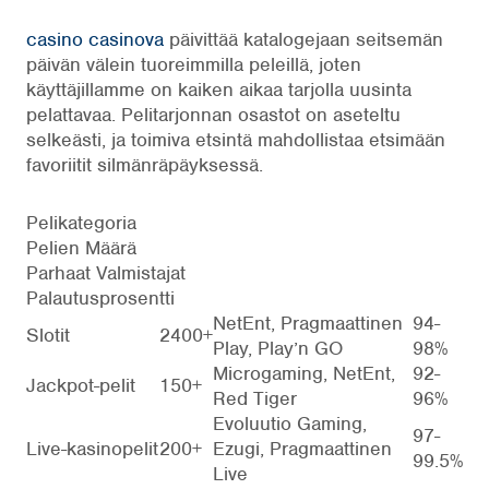
casino casinova
päivittää katalogejaan seitsemän
päivän välein tuoreimmilla peleillä, joten
käyttäjillamme on kaiken aikaa tarjolla uusinta
pelattavaa. Pelitarjonnan osastot on aseteltu
selkeästi, ja toimiva etsintä mahdollistaa etsimään
favoriitit silmänräpäyksessä.
Pelikategoria
Pelien Määrä
Parhaat Valmistajat
Palautusprosentti
NetEnt, Pragmaattinen
94-
Slotit
2400+
Play, Play’n GO
98%
Microgaming, NetEnt,
92-
Jackpot-pelit
150+
Red Tiger
96%
Evoluutio Gaming,
97-
Live-kasinopelit
200+
Ezugi, Pragmaattinen
99.5%
Live