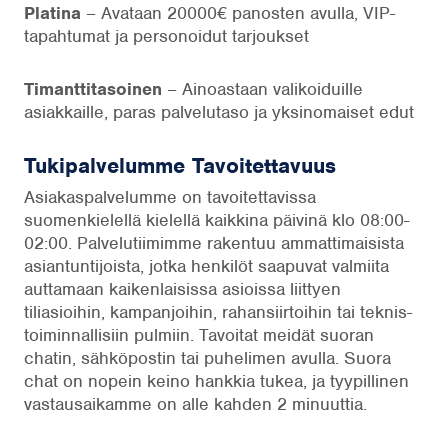
Platina
– Avataan 20000€ panosten avulla, VIP-
tapahtumat ja personoidut tarjoukset
Timanttitasoinen
– Ainoastaan valikoiduille
asiakkaille, paras palvelutaso ja yksinomaiset edut
Tukipalvelumme Tavoitettavuus
Asiakaspalvelumme on tavoitettavissa
suomenkielellä kielellä kaikkina päivinä klo 08:00-
02:00. Palvelutiimimme rakentuu ammattimaisista
asiantuntijoista, jotka henkilöt saapuvat valmiita
auttamaan kaikenlaisissa asioissa liittyen
tiliasioihin, kampanjoihin, rahansiirtoihin tai teknis-
toiminnallisiin pulmiin. Tavoitat meidät suoran
chatin, sähköpostin tai puhelimen avulla. Suora
chat on nopein keino hankkia tukea, ja tyypillinen
vastausaikamme on alle kahden 2 minuuttia.