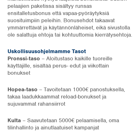
pelaajien paketissa sisältyy runsas
ensitalletusbonus että vapaa-pyöräytyksiä
suosituimpiin peleihin. Bonusehdot takaavat
ymmärrettävät ja käytännönläheiset, eikä sivustolla
ole salattuja ehtoja tai kohtuuttomia kierrätysehtoja.
Uskollisuusohjelmamme Tasot
Pronssi-taso
– Aloitustaso kaikille tuoreille
käyttäjille, sisältää perus- edut ja viikottain
bonukset
Hopea-taso
– Tavoitetaan 1000€ panostuksella,
takaa laadukkaammat reload-bonukset ja
sujuvammat rahansiirrot
Kulta
– Saavutetaan 5000€ pelaamisella, oma
tilinhallinto ja ainutlaatuiset kampanjat