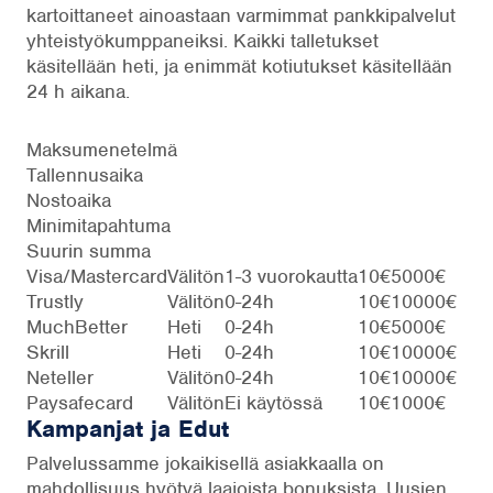
kartoittaneet ainoastaan varmimmat pankkipalvelut
yhteistyökumppaneiksi. Kaikki talletukset
käsitellään heti, ja enimmät kotiutukset käsitellään
24 h aikana.
Maksumenetelmä
Tallennusaika
Nostoaika
Minimitapahtuma
Suurin summa
Visa/Mastercard
Välitön
1-3 vuorokautta
10€
5000€
Trustly
Välitön
0-24h
10€
10000€
MuchBetter
Heti
0-24h
10€
5000€
Skrill
Heti
0-24h
10€
10000€
Neteller
Välitön
0-24h
10€
10000€
Paysafecard
Välitön
Ei käytössä
10€
1000€
Kampanjat ja Edut
Palvelussamme jokaikisellä asiakkaalla on
mahdollisuus hyötyä laajoista bonuksista. Uusien