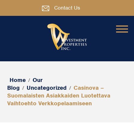
Contact Us
Home
Our
/
Blog
Uncategorized
Casinova –
/
/
Suomalaisten Asiakkaiden Luotettava
Vaihtoehto Verkkopelaamiseen