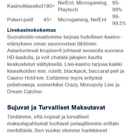
NetEnt, Microgaming,
95-
Kasinoklassikot
180+
Playtech
99%
96-
Pokeri-pelit
45+
Microgaming, NetEnt
99.5%
Livekasinokokemus
Suoratoisto-osastomme tarjoaa todellisen kasino-
elämyksen oman asunnostasi lähtöisin.
Asiantuntevat krupieerit johtavat sessioita suorana
HD-laadulla, ja voit chatata jakajien kautta
keskustelun välityksellä. Live-kasino tarjoaa kaikki
klassikoiden mm. ruletti, blackjack, baccarat-peli ja
Casino Hold’em. Esitämme myös erityisiä
pelishoweja, esimerkiksi Crazy, Monopoly Live ja
Dream Catcher.
Sujuvat ja Turvalliset Maksutavat
Tiedämme, että nopeat ja turvalliset
maksutapahtumat tuottavat pelaajillemme erittäin
merkittäviä. Sen vuoksi olemme hankkineet