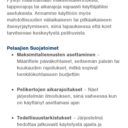
tappiorajoja tai aikarajoja vapaasti käyttäjätilisi
asetuksista. Annamme käyttöön myös
mahdollisuuden väliaikaiseen tai pitkäaikaiseen
itsesyrjäytymiseen, siinä tapauksessa että koet
tarvitsevasi keskeytystä pelihuvista.
Pelaajien Suojatoimet
Maksimitallennusten asettaminen
–
Määrittele päiväkohtaiset, seitsemän päivän tai
kuukauden rajoitukset, mitkä sopivat
henkilökohtaiseen budjettiin
Pelikertojen aikarajoitukset
– Näet
järjestelmän ilmoituksen, siinä vaiheessa kun
on käyttänyt asettamasi ajan
Todellisuustarkistukset
– Järjestelmä
tiedottaa jatkuvasti käytetystä ajasta ja