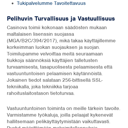
Tukipalvelumme Tavoitettavuus
Pelihuvin Turvallisuus ja Vastuullisuus
Casinova toimii kokonaan säädösten mukaan
maltalaisen lisenssin suojassa
(MGA/B2C/394/2017), mikä takaa käyttäjillemme
korkeimman luokan suojauksen ja suojan.
Toimilupamme velvoittaa meitä seuraamaan
tiukkoja säännöksiä käyttäjien talletusten
turvaamisesta, tasapuolisesta pelaamisesta että
vastuuntuntoisen pelaamisen käytännöistä.
Jokainen tiedot salataan 256-bittisellä SSL-
tekniikalla, joka tekniikka tarjoaa
rahoituslaitostason tietoturvaa.
Vastuuntuntoinen toiminta on meille tärkein tavoite.
Varmistamme työkaluja, joilla pelaajat kykenevät
hallitsemaan pelikäyttäytymistään vaikuttavasti.
Pystyt määrittämään maksimitallennuksia,