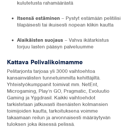
kulutetusta rahamäärästä
Itsensä estäminen
– Pystyt estämään pelitilisi
tilapäisesti tai ikuisesti nopean klikin kautta
Alaikäisten suojaus
– Vahva ikätarkistus
torjuu lasten pääsyn palveluumme
Kattava Pelivalikoimamme
Pelitarjonta tarjoaa yli 3000 vaihtoehtoa
kansainvälisten tunnetuimmilta kehittäjiltä.
Yhteistyökumppanit toimivat mm. NetEnt,
Microgaming, Play’n GO, Pragmatic, Evoluutio
Gaming ja Yggdrasil. Kaikki vaihtoehdot
tarkistetaan jatkuvasti itsenäisten kolmansien
toimijoiden kautta, tarkoituksena voimme
takaamaan reilun ja arvonnaisesti määräytyvän
tuloksen joka ikisessä pelissä.