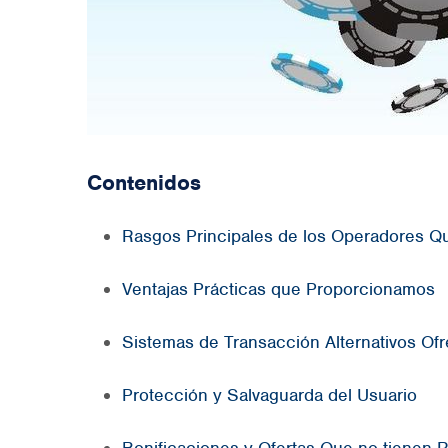
Contenidos
Rasgos Principales de los Operadores Qu
Ventajas Prácticas que Proporcionamos
Sistemas de Transacción Alternativos Of
Protección y Salvaguarda del Usuario