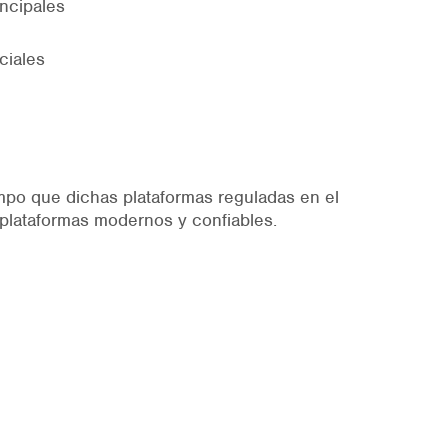
ncipales
ciales
empo que dichas plataformas reguladas en el
plataformas modernos y confiables.