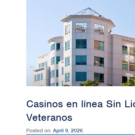
Casinos en línea Sin Li
Veteranos
Posted on:
April 9, 2026