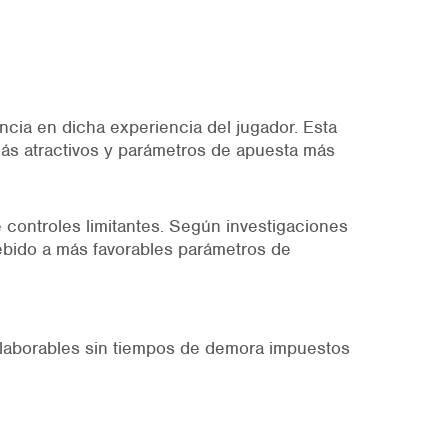
ncia en dicha experiencia del jugador. Esta
n más atractivos y parámetros de apuesta más
 controles limitantes. Según investigaciones
debido a más favorables parámetros de
 laborables sin tiempos de demora impuestos