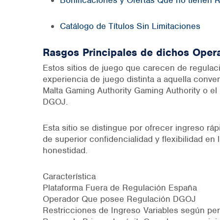
Bonificaciones y Ofertas Que no tienen 
Catálogo de Títulos Sin Limitaciones
Rasgos Principales de dichos Oper
Estos sitios de juego que carecen de regulac
experiencia de juego distinta a aquella conve
Malta Gaming Authority Gaming Authority o el 
DGOJ.
Esta sitio se distingue por ofrecer ingreso rá
de superior confidencialidad y flexibilidad e
honestidad.
Característica
Plataforma Fuera de Regulación España
Operador Que posee Regulación DGOJ
Restricciones de Ingreso
Variables según perf