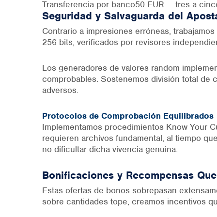
Transferencia por banco
50 EUR
tres a cin
Seguridad y Salvaguarda del Apost
Contrario a impresiones erróneas, trabajamos
256 bits, verificados por revisores indepen
Los generadores de valores random implementad
comprobables. Sostenemos división total de c
adversos.
Protocolos de Comprobación Equilibrados
Implementamos procedimientos Know Your Cu
requieren archivos fundamental, al tiempo qu
no dificultar dicha vivencia genuina.
Bonificaciones y Recompensas Que
Estas ofertas de bonos sobrepasan extensamen
sobre cantidades tope, creamos incentivos qu