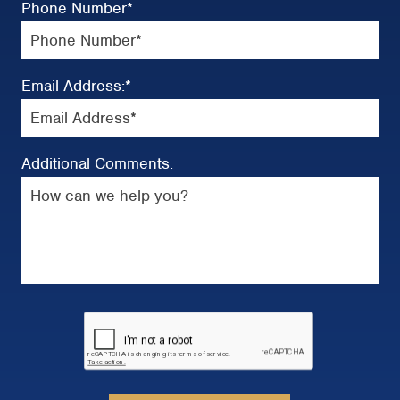
Phone Number
*
Email Address:
*
Additional Comments: