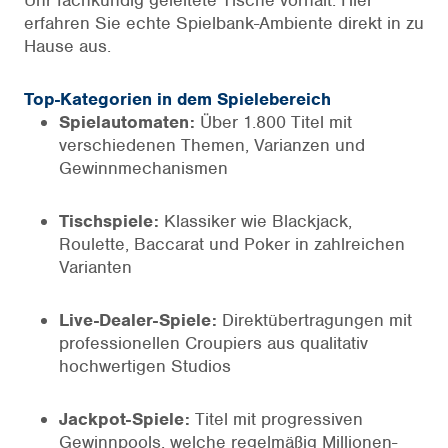
erfahren Sie echte Spielbank-Ambiente direkt in zu
Hause aus.
Top-Kategorien in dem Spielebereich
Spielautomaten:
Über 1.800 Titel mit
verschiedenen Themen, Varianzen und
Gewinnmechanismen
Tischspiele:
Klassiker wie Blackjack,
Roulette, Baccarat und Poker in zahlreichen
Varianten
Live-Dealer-Spiele:
Direktübertragungen mit
professionellen Croupiers aus qualitativ
hochwertigen Studios
Jackpot-Spiele:
Titel mit progressiven
Gewinnpools, welche regelmäßig Millionen-