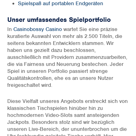
Spielspaß auf portablen Endgeräten
Unser umfassendes Spielportfolio
In
Casinobossy Casino
wartet Sie eine präzise
kuratierte Auswahl von mehr als 2.500 Titeln, die
seitens bekannten Entwicklern stammen. Wir
haben uns gezielt dazu beschlossen,
ausschließlich mit Providern zusammenzuarbeiten,
die via Fairness und Neuerung bestechen. Jeder
Spiel in unseren Portfolio passiert strenge
Qualitätskontrollen, ehe es an unsere Nutzer
freigeschaltet wird.
Diese Vielfalt unseres Angebots erstreckt sich von
klassischen Tischspielen hinüber hin zu
hochmodernen Video-Slots samt ansteigenden
Jackpots. Besonders stolz sind wir bezüglich
unseren Live-Bereich, der ununterbrochen um die
Uhr fachkundig geleitete Tische vorhält. Hier