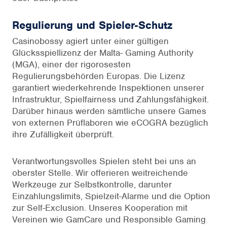
Regulierung und Spieler-Schutz
Casinobossy agiert unter einer gültigen
Glücksspiellizenz der Malta- Gaming Authority
(MGA), einer der rigorosesten
Regulierungsbehörden Europas. Die Lizenz
garantiert wiederkehrende Inspektionen unserer
Infrastruktur, Spielfairness und Zahlungsfähigkeit.
Darüber hinaus werden sämtliche unsere Games
von externen Prüflaboren wie eCOGRA bezüglich
ihre Zufälligkeit überprüft.
Verantwortungsvolles Spielen steht bei uns an
oberster Stelle. Wir offerieren weitreichende
Werkzeuge zur Selbstkontrolle, darunter
Einzahlungslimits, Spielzeit-Alarme und die Option
zur Self-Exclusion. Unseres Kooperation mit
Vereinen wie GamCare und Responsible Gaming