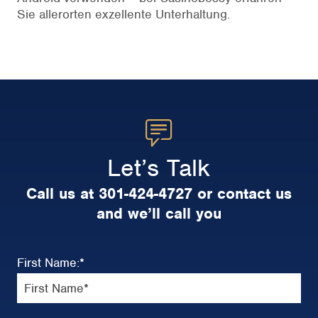
Sie allerorten exzellente Unterhaltung.
Let’s Talk
Call us at 301-424-4727 or contact us
and we’ll call you
First Name:
*