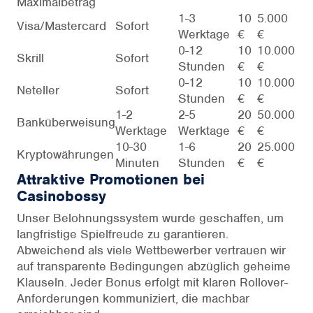
Maximalbetrag
1-3
10
5.000
Visa/Mastercard
Sofort
Werktage
€
€
0-12
10
10.000
Skrill
Sofort
Stunden
€
€
0-12
10
10.000
Neteller
Sofort
Stunden
€
€
1-2
2-5
20
50.000
Banküberweisung
Werktage
Werktage
€
€
10-30
1-6
20
25.000
Kryptowährungen
Minuten
Stunden
€
€
Attraktive Promotionen bei
Casinobossy
Unser Belohnungssystem wurde geschaffen, um
langfristige Spielfreude zu garantieren.
Abweichend als viele Wettbewerber vertrauen wir
auf transparente Bedingungen abzüglich geheime
Klauseln. Jeder Bonus erfolgt mit klaren Rollover-
Anforderungen kommuniziert, die machbar