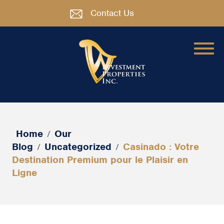
Contact Us
Home
Our
/
Blog
Uncategorized
Casinado : Votre
/
/
Destination Premium pour le Plaisir en
Ligne