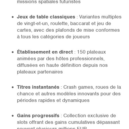
missions spatiales futuristes
Jeux de table classiques
: Variantes multiples
de vingt-et-un, roulette, baccarat et jeu de
cartes, avec des plafonds de mise conformes
à tous les catégories de joueurs
Établissement en direct
: 150 plateaux
animées par des hôtes professionnels,
diffusées en haute définition depuis nos
plateaux partenaires
Titres instantanés
: Crash games, roues de la
chance et autres modèles innovants pour des
périodes rapides et dynamiques
Gains progressifs
: Collection exclusive de
slots offrant des gains cumulatives dépassant
souvent plusieurs millions EUR