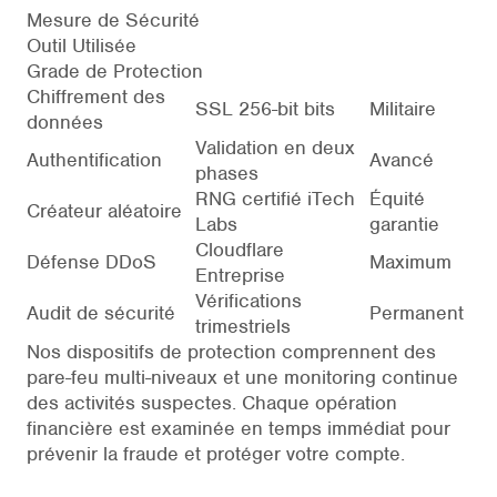
Mesure de Sécurité
Outil Utilisée
Grade de Protection
Chiffrement des
SSL 256-bit bits
Militaire
données
Validation en deux
Authentification
Avancé
phases
RNG certifié iTech
Équité
Créateur aléatoire
Labs
garantie
Cloudflare
Défense DDoS
Maximum
Entreprise
Vérifications
Audit de sécurité
Permanent
trimestriels
Nos dispositifs de protection comprennent des
pare-feu multi-niveaux et une monitoring continue
des activités suspectes. Chaque opération
financière est examinée en temps immédiat pour
prévenir la fraude et protéger votre compte.