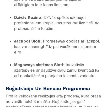
atšķirīgiem ielikšanas limitiem
Dzīvās Kazino:
Dzīvās spēles iekļaujot
profesionāliem krūpjē, kas straumē live tieši no
profesionālām telpām
Jackpot Sloti:
Progresīvās opcijas ar jackpot,
kas var sasniegt līdz pat vairākiem miljoniem
eiro
Megaways sistēmas Sloti:
Inovatīvās
azartspēles ar daudzveidīgu zīmju kvantitāti kā
arī neskaitāmām pieejamo laimesta variantu
Reģistrācija Un Bonusu Programma
Profila veidošana realizējas ērtā procesā, kura prasa
ne vairāk nekā 3 minūšu. Reģistrācijas gaitā
nepieciešams sniegt pamatinformācija un jārealizē