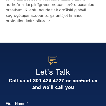
nodrošina, lai pilnīgi visi procesi ievēro pasaules
prasībām. Klientu nauda tiek drošiski glabāti
segregētajos accounts, garantējot finansu
protection katrā situācijā.
Let’s Talk
Call us at 301-424-4727 or contact us
and we’ll call you
First Name:
*