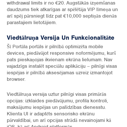
withdrawal limits ir no €20. Augstākās izņemšanas
daudzums tiek atkarīgas ar spēlētāja VIP līmeņa un
arī spēj pārsniegt līdz pat €10,000 septiņās dienās
parastajiem lietotājiem.
Viedtālruņa Versija Un Funkcionalitāte
Šī Portāla portāls ir pilnībā optimizēta mobile
devices, piedāvājot responsive noformējumu, kurš
pats pieskaņojas ikvienam ekrāna lielumam. Nav
vajadzīgs instalēt speciālu aplikāciju – pilnīgi visas
iespējas ir pilnībā aksesējamas uzreiz izmantojot
browser.
Viedtālruņa versija uztur pilnīgi visas primārās
opcijas: izklaides piedāvājumu, profila kontroli,
maksājumu iespējas un palīdzības dienesstu.
Klienta UI ir adaptēts sensorisko ekrānu
pārvaldībai, un arī opcijas strādā nevainojami kā
iOS, kā arī Android platformās.