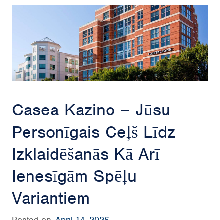
Casea Kazino – Jūsu
Personīgais Ceļš Līdz
Izklaidēšanās Kā Arī
Ienesīgām Spēļu
Variantiem
Posted on:
April 14, 2026