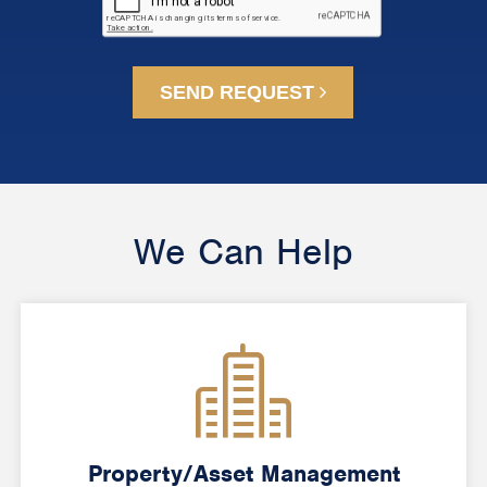
SEND REQUEST
We Can Help
Property/Asset Management