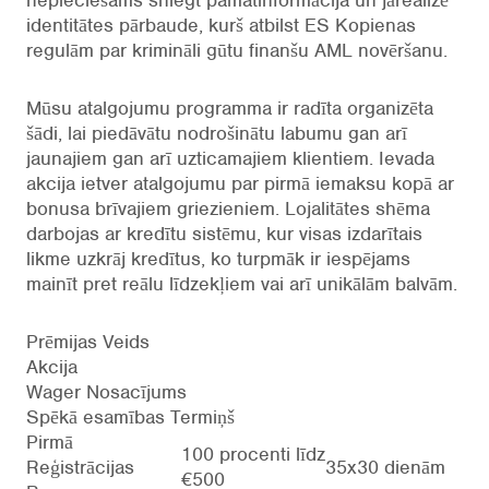
identitātes pārbaude, kurš atbilst ES Kopienas
regulām par krimināli gūtu finanšu AML novēršanu.
Mūsu atalgojumu programma ir radīta organizēta
šādi, lai piedāvātu nodrošinātu labumu gan arī
jaunajiem gan arī uzticamajiem klientiem. Ievada
akcija ietver atalgojumu par pirmā iemaksu kopā ar
bonusa brīvajiem griezieniem. Lojalitātes shēma
darbojas ar kredītu sistēmu, kur visas izdarītais
likme uzkrāj kredītus, ko turpmāk ir iespējams
mainīt pret reālu līdzekļiem vai arī unikālām balvām.
Prēmijas Veids
Akcija
Wager Nosacījums
Spēkā esamības Termiņš
Pirmā
100 procenti līdz
Reģistrācijas
35x
30 dienām
€500