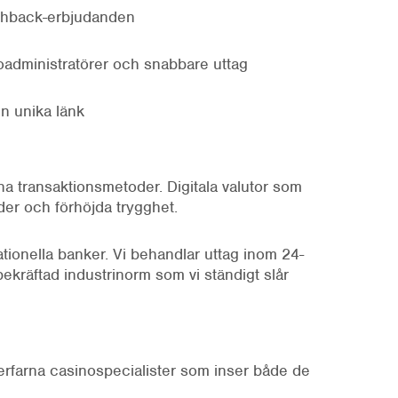
ashback-erbjudanden
oadministratörer och snabbare uttag
n unika länk
na transaktionsmetoder. Digitala valutor som
der och förhöjda trygghet.
ionella banker. Vi behandlar uttag inom 24-
ekräftad industrinorm som vi ständigt slår
at erfarna casinospecialister som inser både de