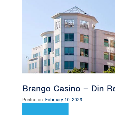
Brango Casino – Din R
Posted on:
February 10, 2026