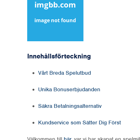
Innehållsförteckning
Vårt Breda Spelutbud
Unika Bonuserbjudanden
Säkra Betalningsalternativ
Kundservice som Sätter Dig Först
Välkommen till
här
, var vi har skapat en spelmi