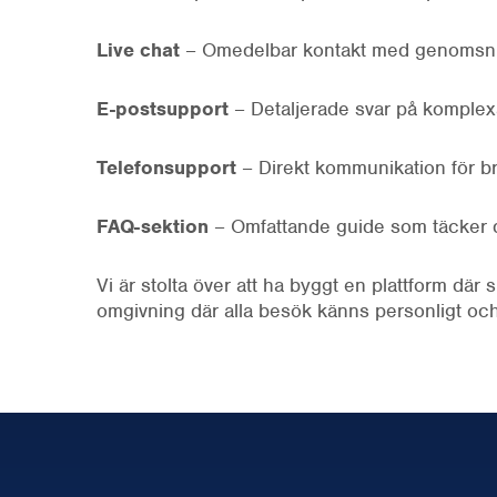
Live chat
– Omedelbar kontakt med genomsnitt
E-postsupport
– Detaljerade svar på komplexa
Telefonsupport
– Direkt kommunikation för 
FAQ-sektion
– Omfattande guide som täcker de
Vi är stolta över att ha byggt en plattform dä
omgivning där alla besök känns personligt och m