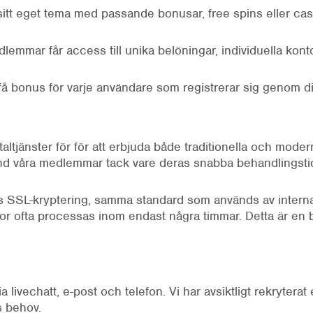
sitt eget tema med passande bonusar, free spins eller c
emmar får access till unika belöningar, individuella kont
å bonus för varje användare som registrerar sig genom di
ltjänster för för att erbjuda både traditionella och moder
bland våra medlemmar tack vare deras snabba behandlingsti
s SSL-kryptering, samma standard som används av internat
tor ofta processas inom endast några timmar. Detta är en b
a livechatt, e-post och telefon. Vi har avsiktligt rekryter
s behov.