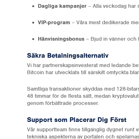
Dagliga kampanjer
– Alla veckodag har 
VIP-program
– Våra mest dedikerade medl
Hänvisningsbonus
– Bjud in vänner och f
Säkra Betalningsalternativ
Vi har partnerskapsinvesterat med ledande beta
Bitcoin har utvecklats till särskilt omtyckta 
Samtliga transaktioner skyddas med 128-bitar
48 timmar för de flesta sätt, medan kryptovalu
genom förbättrade processer.
Support som Placerar Dig Först
Vår supportteam finns tillgänglig dygnet runt vi
tekniska aspekterna av portalen och spelarna