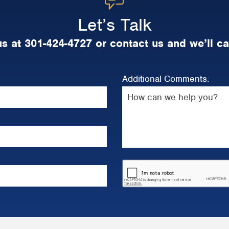
Let’s Talk
us at 301-424-4727 or contact us and we’ll ca
Additional Comments: