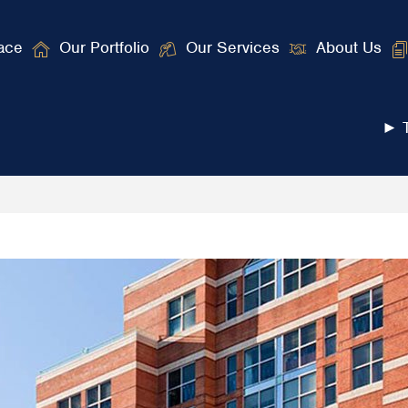
ace
Our Portfolio
Our Services
About Us
► T
oomerangBet Kasino – Kattava Opas Suomalaist