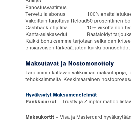
Selitys
Panostusvaatimus
Tervetuliaisbonus
100% ensitalletuks
Viikoittain tarjottava Reload
50-prosenttinen bonu
Cashback-ohjelma
10% viikottainen hyv
Kanta-asiakasedut
Räätälöidyt tarjouk
Kaikki bonuksemme tarjotaan selkeiden kriteeri
ensiarvoisen tärkeää, joten kaikki bonusehdot 
Maksutavat ja Nostomenettely
Tarjoamme kattavan valikoiman maksutapoja, jot
tehokkaimmsita. Keskimääräinen nostoprosessi 
Hyväksytyt Maksumenetelmät
Pankkisiirrot
– Trustly ja Zimpler mahdollista
Maksukortit
– Visa ja Mastercard hyväksytään 