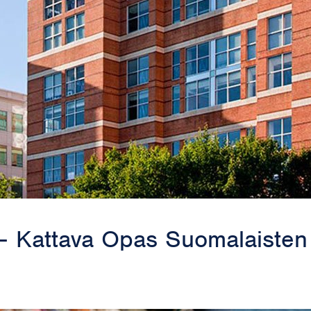
 Kattava Opas Suomalaisten