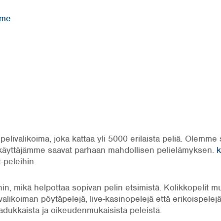
mme
elivalikoima, joka kattaa yli 5000 erilaista peliä. Olemme
 käyttäjämme saavat parhaan mahdollisen pelielämyksen.
-peleihin.
hin, mikä helpottaa sopivan pelin etsimistä. Kolikkopelit
alikoiman pöytäpelejä, live-kasinopelejä että erikoispel
aadukkaista ja oikeudenmukaisista peleistä.