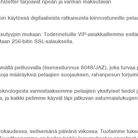
uchBetter tarjoavat ripeän ja varman maksutavan
n käytössä digitaalisista ratkaisuista kiinnostuneille pelaa
at maksutyypin mukaan. Todennetuille VIP-asiakkaillemme e
jataan 256-bitin SSL-salauksella.
llä peliluovalla (lisenssitunnus 8048/JAZ), joka turvaa p
ukkoja määräyksiä pelaajien suojauksen, rahanpesun torjum
ologioita varmistaaksemme pelaajien yksityiset tiedot ja
ta, ja kaikki pelimme käyvät läpi jatkuvan satunnaislukug
orokaudessa, seitsemänä päivänä viikossa. Tuotamme tuke