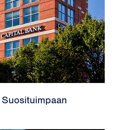
 Suosituimpaan