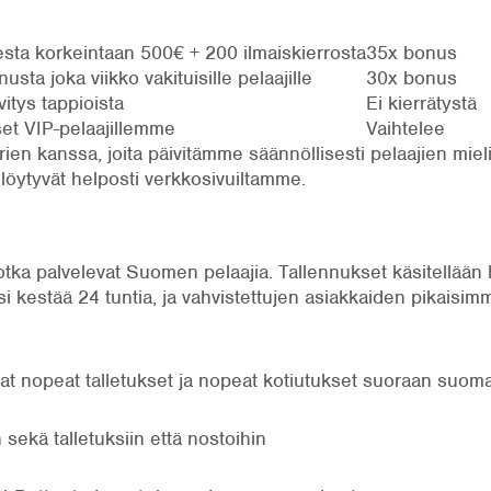
esta korkeintaan 500€ + 200 ilmaiskierrosta
35x bonus
sta joka viikko vakituisille pelaajille
30x bonus
itys tappioista
Ei kierrätystä
set VIP-pelaajillemme
Vaihtelee
en kanssa, joita päivitämme säännöllisesti pelaajien miel
löytyvät helposti verkkosivuiltamme.
ka palvelevat Suomen pelaajia. Tallennukset käsitellään he
kestää 24 tuntia, ja vahvistettujen asiakkaiden pikaisim
vat nopeat talletukset ja nopeat kotiutukset suoraan suom
sekä talletuksiin että nostoihin