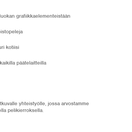
uluokan grafiikkaelementeistään
oistopeleja
i kotiisi
killa päätelaitteilla
kuvalle yhteistyölle, jossa arvostamme
la pelikierroksella.