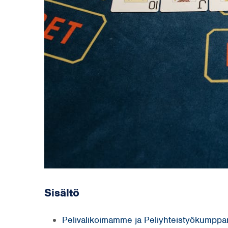
Sisältö
Pelivalikoimamme ja Peliyhteistyökumppan