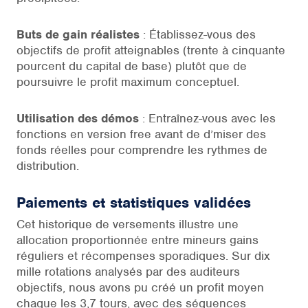
Buts de gain réalistes
: Établissez-vous des
objectifs de profit atteignables (trente à cinquante
pourcent du capital de base) plutôt que de
poursuivre le profit maximum conceptuel.
Utilisation des démos
: Entraînez-vous avec les
fonctions en version free avant de d’miser des
fonds réelles pour comprendre les rythmes de
distribution.
Paiements et statistiques validées
Cet historique de versements illustre une
allocation proportionnée entre mineurs gains
réguliers et récompenses sporadiques. Sur dix
mille rotations analysés par des auditeurs
objectifs, nous avons pu créé un profit moyen
chaque les 3,7 tours, avec des séquences