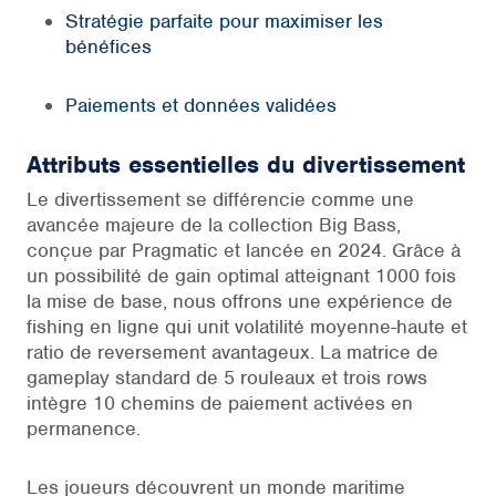
Stratégie parfaite pour maximiser les
bénéfices
Paiements et données validées
Attributs essentielles du divertissement
Le divertissement se différencie comme une
avancée majeure de la collection Big Bass,
conçue par Pragmatic et lancée en 2024. Grâce à
un possibilité de gain optimal atteignant 1000 fois
la mise de base, nous offrons une expérience de
fishing en ligne qui unit volatilité moyenne-haute et
ratio de reversement avantageux. La matrice de
gameplay standard de 5 rouleaux et trois rows
intègre 10 chemins de paiement activées en
permanence.
Les joueurs découvrent un monde maritime