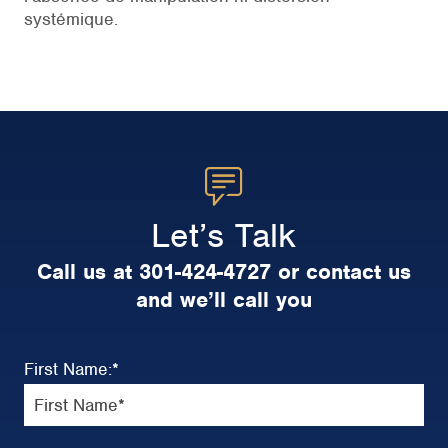
systémique.
Let’s Talk
Call us at 301-424-4727 or contact us
and we’ll call you
First Name:
*