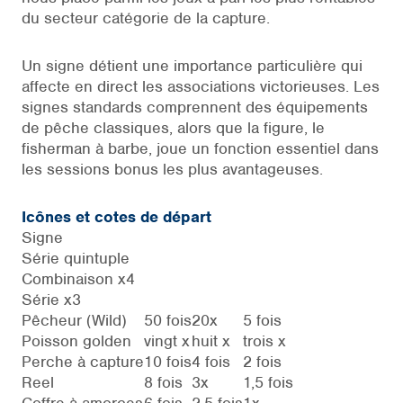
du secteur catégorie de la capture.
Un signe détient une importance particulière qui
affecte en direct les associations victorieuses. Les
signes standards comprennent des équipements
de pêche classiques, alors que la figure, le
fisherman à barbe, joue un fonction essentiel dans
les sessions bonus les plus avantageuses.
Icônes et cotes de départ
Signe
Série quintuple
Combinaison x4
Série x3
Pêcheur (Wild)
50 fois
20x
5 fois
Poisson golden
vingt x
huit x
trois x
Perche à capture
10 fois
4 fois
2 fois
Reel
8 fois
3x
1,5 fois
Coffre à amorces
6 fois
2,5 fois
1x