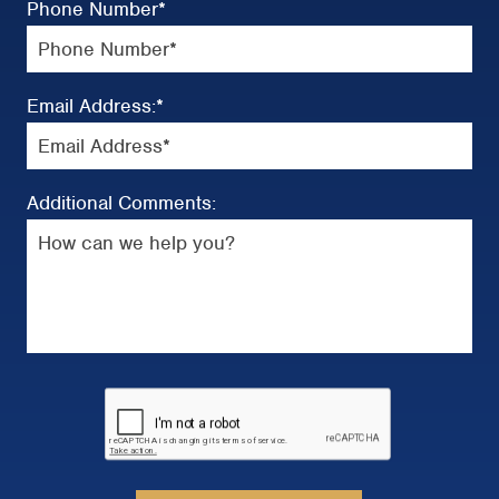
Phone Number
*
Email Address:
*
Additional Comments: