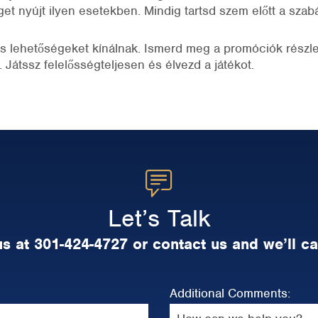
et nyújt ilyen esetekben. Mindig tartsd szem előtt a sza
lehetőségeket kínálnak. Ismerd meg a promóciók részlet
átssz felelősségteljesen és élvezd a játékot.
Let’s Talk
us at 301-424-4727 or contact us and we’ll ca
Additional Comments: