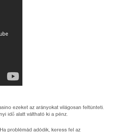
ino ezeket az arányokat világosan feltünteti.
i idő alatt váltható ki a pénz.
 Ha problémád adódik, keress fel az