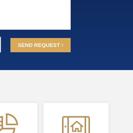
SEND REQUEST