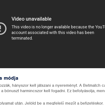
és módja
ák, hányszor kell játszani a nyereményt. A Betmatch cas
a bónuszt harmincszor kell fogadni. Ez befolyásolja, menny
olyamat után. Jelöld be a megfelelő mezőt a befizetéskor.