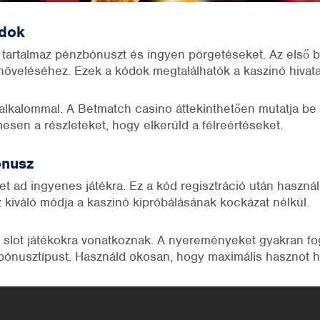
ódok
artalmaz pénzbónuszt és ingyen pörgetéseket. Az első bef
veléséhez. Ezek a kódok megtalálhatók a kaszinó hivatal
n alkalommal. A Betmatch casino áttekinthetően mutatja b
esen a részleteket, hogy elkerüld a félreértéseket.
ónusz
ad ingyenes játékra. Ez a kód regisztráció után használh
kiváló módja a kaszinó kipróbálásának kockázat nélkül.
 slot játékokra vonatkoznak. A nyereményeket gyakran fo
bónusztípust. Használd okosan, hogy maximális hasznot 