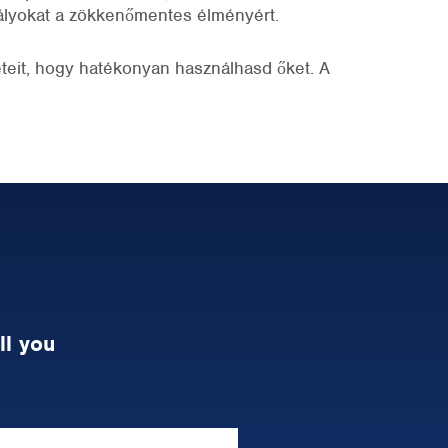
bályokat a zökkenőmentes élményért.
eit, hogy hatékonyan használhasd őket. A
ll you