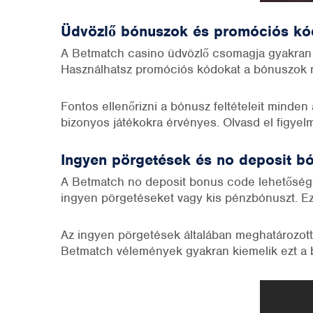
Üdvözlő bónuszok és promóciós k
A Betmatch casino üdvözlő csomagja gyakran t
Használhatsz promóciós kódokat a bónuszok nö
Fontos ellenőrizni a bónusz feltételeit minde
bizonyos játékokra érvényes. Olvasd el figyelm
Ingyen pörgetések és no deposit b
A Betmatch no deposit bonus code lehetőséget 
ingyen pörgetéseket vagy kis pénzbónuszt. Ez 
Az ingyen pörgetések általában meghatározott
Betmatch vélemények gyakran kiemelik ezt a 