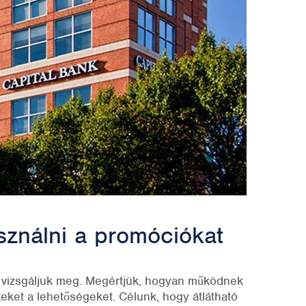
ználni a promóciókat
 vizsgáljuk meg. Megértjük, hogyan működnek
eket a lehetőségeket. Célunk, hogy átlátható