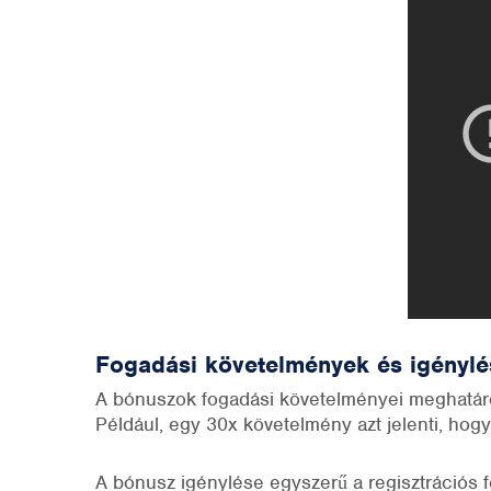
Fogadási követelmények és igényl
A bónuszok fogadási követelményei meghatározz
Például, egy 30x követelmény azt jelenti, hogy 
A bónusz igénylése egyszerű a regisztrációs f