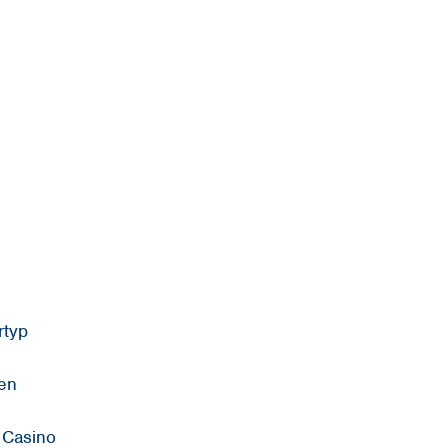
rtyp
nen
 Casino