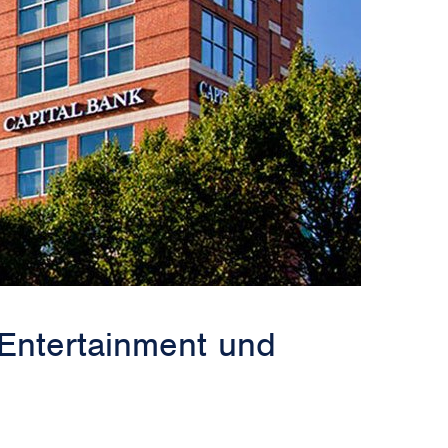
 Entertainment und