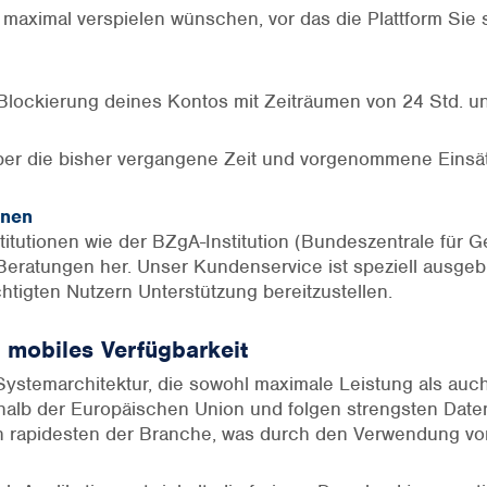
e maximal verspielen wünschen, vor das die Plattform Sie
Blockierung deines Kontos mit Zeiträumen von 24 Std. un
er die bisher vergangene Zeit und vorgenommene Einsä
onen
stitutionen wie der BZgA-Institution (Bundeszentrale fü
Beratungen her. Unser Kundenservice ist speziell ausgeb
chtigten Nutzern Unterstützung bereitzustellen.
 mobiles Verfügbarkeit
Systemarchitektur, die sowohl maximale Leistung als auch
erhalb der Europäischen Union und folgen strengsten D
n rapidesten der Branche, was durch den Verwendung von