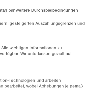
nstag bar weitere Durchspielbedingungen
uern, gesteigerten Auszahlungsgrenzen und
Alle wichtigen Informationen zu
rfügbar. Wir unterlassen gezielt auf
yption-Technologien und arbeiten
ime bearbeitet, wobei Abhebungen je gemäß