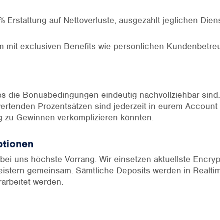
 Erstattung auf Nettoverluste, ausgezahlt jeglichen Die
 mit exclusiven Benefits wie persönlichen Kundenbetre
ss die Bonusbedingungen eindeutig nachvollziehbar sind. 
rtenden Prozentsätzen sind jederzeit in eurem Account ve
g zu Gewinnen verkomplizieren könnten.
ptionen
t bei uns höchste Vorrang. Wir einsetzen aktuellste Encr
leistern gemeinsam. Sämtliche Deposits werden in Realt
arbeitet werden.