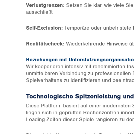
Verlustgrenzen:
Setzen Sie klar, wie viele Si
ausschließt
Self-Exclusion:
Temporäre oder unbefristete 
Realitätscheck:
Wiederkehrende Hinweise üb
Beziehungen mit Unterstützungsorganisati
Wir kooperieren intensiv mit renommierten In
unmittelbaren Verbindung zu professionellen 
Spielverhaltens zu identifizieren und beeinträ
Technologische Spitzenleistung und
Diese Plattform basiert auf einer modernsten 
liegen sich in geprüften Rechenzentren inn
Loading-Zeiten dieser Spiele rangieren zu de