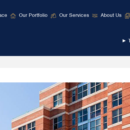
ace
Our Portfolio
Our Services
About Us
► T
etLabel – Euer Web Casino bezüglich erstklassig