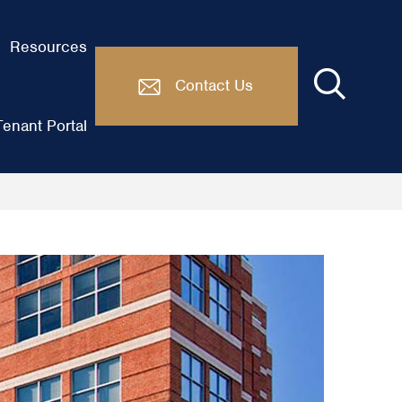
Resources
Contact Us
enant Portal
e Entertainment und Profite