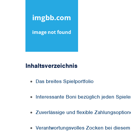
Inhaltsverzeichnis
Das breites Spielportfolio
Interessante Boni bezüglich jeden Spiele
Zuverlässige und flexible Zahlungsoptio
Verantwortungsvolles Zocken bei diesem