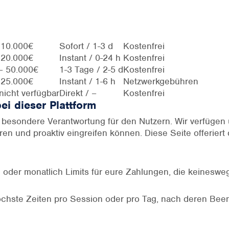
 10.000€
Sofort / 1-3 d
Kostenfrei
 20.000€
Instant / 0-24 h
Kostenfrei
– 50.000€
1-3 Tage / 2-5 d
Kostenfrei
 25.000€
Instant / 1-6 h
Netzwerkgebühren
nicht verfügbar
Direkt / –
Kostenfrei
i dieser Plattform
ene besondere Verantwortung für den Nutzern. Wir verfüge
ren und proaktiv eingreifen können. Diese Seite offeriert
 oder monatlich Limits für eure Zahlungen, die keineswe
hste Zeiten pro Session oder pro Tag, nach deren Beend