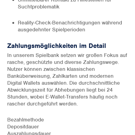
Suchtproblematik
Reality-Check-Benachrichtigungen während
ausgedehnter Spielperioden
Zahlungsmöglichkeiten im Detail
In unserem Spielbank setzen wir großen Fokus auf
rasche, geschützte und diverse Zahlungswege.
Nutzer können zwischen klassischen
Banküberweisung, Zahlkarten und modernen
Digital Wallets auswählen. Die durchschnittliche
Abwicklungszeit für Abhebungen liegt bei 24
Stunden, wobei E-Wallet-Transfers häufig noch
rascher durchgeführt werden.
Bezahlmethode
Depositdauer
Auszahlungsdauer