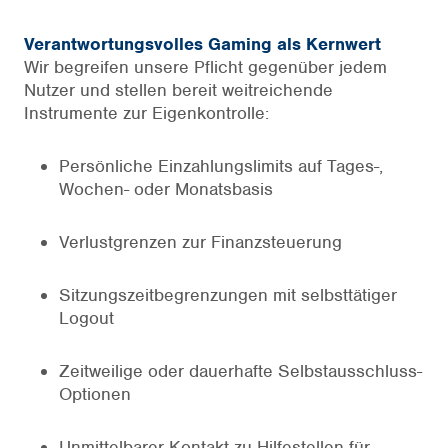
Verantwortungsvolles Gaming als Kernwert
Wir begreifen unsere Pflicht gegenüber jedem
Nutzer und stellen bereit weitreichende
Instrumente zur Eigenkontrolle:
Persönliche Einzahlungslimits auf Tages-,
Wochen- oder Monatsbasis
Verlustgrenzen zur Finanzsteuerung
Sitzungszeitbegrenzungen mit selbsttätiger
Logout
Zeitweilige oder dauerhafte Selbstausschluss-
Optionen
Unmittelbarer Kontakt zu Hilfestellen für