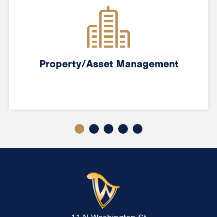
Property/Asset Management