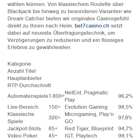
wählen können. Von klassischem Roulette über
Blackjack bis hinweg zu besonderen Varianten wie
Dream Catcher bieten wir originales Casinogefühl
direkt zu Ihnen nach Heim.
bet7casino.ch
setzt
dabei auf neueste Übertragungstechnik, um
Verzögerungen zu reduzieren und ein flüssiges
Erlebnis zu gewährleisten.
Kategorie
Anzahl Titel
Hauptanbieter
RTP-Durchschnitt
NetEnt, Pragmatic
Automatenspiele
1.800+
96,2%
Play
Live-Bereich
150+
Evolution Gaming
98,5%
Klassische
Microgaming, Play’n
320+
97,8%
Spiele
GO
Jackpot-Slots
85+
Red Tiger, Blueprint
94,7%
Video Poker
45+
IGT, Playtech
99,1%