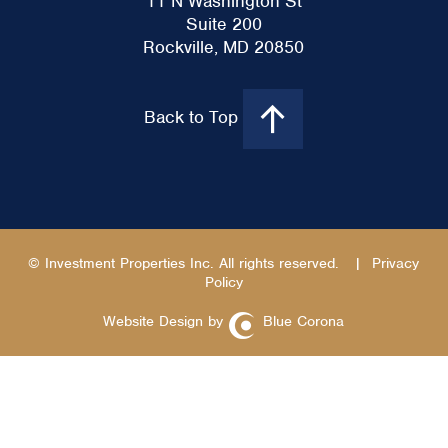
11 N Washington St
Suite 200
Rockville, MD 20850
Back to Top
© Investment Properties Inc. All rights reserved.
|
Privacy
Policy
Website Design by
Blue Corona