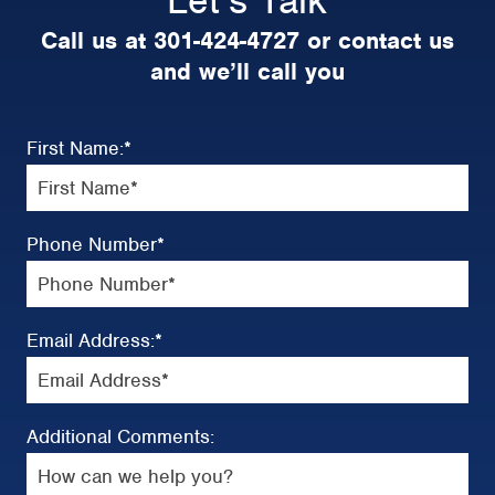
Call us at 301-424-4727 or contact us
and we’ll call you
First Name:
*
Phone Number
*
Email Address:
*
Additional Comments: