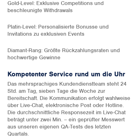
Gold-Level: Exklusive Competitions und
beschleunigte Withdrawals
Platin-Level: Personalisierte Bonusse und
Invitations zu exklusiven Events
Diamant-Rang: Größte Rückzahlungsraten und
hochwertige Gewinne
Kompetenter Service rund um die Uhr
Das mehrsprachiges Kundendienstteam steht 24
Std. am Tag, sieben Tage die Woche zur
Bereitschaft. Die Kommunikation erfolgt wahlweise
über Live-Chat, elektronische Post oder Hotline.
Die durchschnittliche Responsezeit im Live-Chat
beträgt unter zwei Min. – ein geprüfter Messwert
aus unseren eigenen QA-Tests des letzten
Quartals.