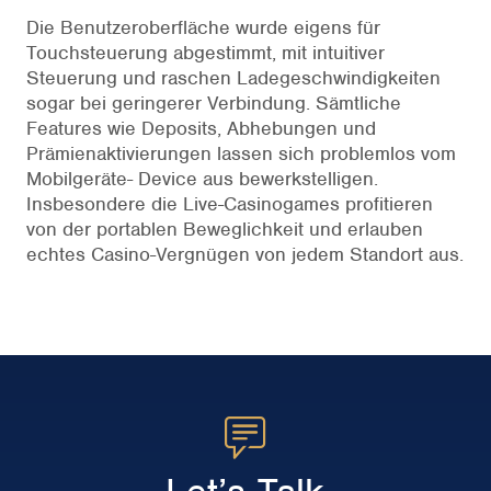
Die Benutzeroberfläche wurde eigens für
Touchsteuerung abgestimmt, mit intuitiver
Steuerung und raschen Ladegeschwindigkeiten
sogar bei geringerer Verbindung. Sämtliche
Features wie Deposits, Abhebungen und
Prämienaktivierungen lassen sich problemlos vom
Mobilgeräte- Device aus bewerkstelligen.
Insbesondere die Live-Casinogames profitieren
von der portablen Beweglichkeit und erlauben
echtes Casino-Vergnügen von jedem Standort aus.
Let’s Talk