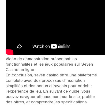
Vidéo de démonstration présentant les
fonctionnalités et les jeux populaires sur Seven
Casino en ligne.
En conclusion, seven casino offre une plateforme
complète avec des processus d’inscription
simplifiés et des bonus attrayants pour enrichir
l’expérience de jeu. En suivant ce guide, vous
pouvez naviguer efficacement sur le site, profiter
des offres, et comprendre les spécifications