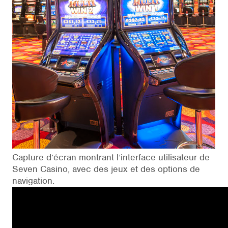
Capture d’écran montrant l’interface utilisateur de
Seven Casino, avec des jeux et des options de
navigation.