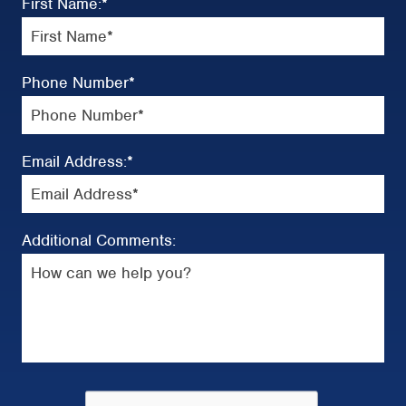
First Name:
*
Phone Number
*
Email Address:
*
Additional Comments: