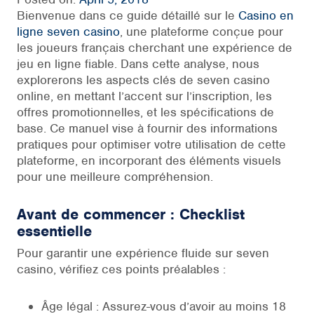
Bienvenue dans ce guide détaillé sur le
Casino en
ligne seven casino
, une plateforme conçue pour
les joueurs français cherchant une expérience de
jeu en ligne fiable. Dans cette analyse, nous
explorerons les aspects clés de seven casino
online, en mettant l’accent sur l’inscription, les
offres promotionnelles, et les spécifications de
base. Ce manuel vise à fournir des informations
pratiques pour optimiser votre utilisation de cette
plateforme, en incorporant des éléments visuels
pour une meilleure compréhension.
Avant de commencer : Checklist
essentielle
Pour garantir une expérience fluide sur seven
casino, vérifiez ces points préalables :
Âge légal : Assurez-vous d’avoir au moins 18