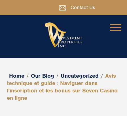
Contact Us
Home
Our Blog
Uncategorized
Avis
/
/
/
technique et guide : Naviguer dans
l’inscription et les bonus sur Seven Casino
en ligne