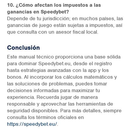
10. ¿Cómo afectan los impuestos a las
ganancias en Speedybet?
Depende de tu jurisdicción; en muchos países, las
ganancias de juego están sujetas a impuestos, así
que consulta con un asesor fiscal local.
Conclusión
Este manual técnico proporciona una base sólida
para dominar Speedybet.eu, desde el registro
hasta estrategias avanzadas con la app y los
bonos. Al incorporar los cálculos matemáticos y
las soluciones de problemas, puedes tomar
decisiones informadas para maximizar tu
experiencia. Recuerda jugar de manera
responsable y aprovechar las herramientas de
seguridad disponibles. Para más detalles, siempre
consulta los términos oficiales en
https://speedybet.eu/
.