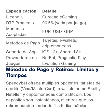
Especificación
Detalle
Licencia
Curacao eGaming
RTP Promedio
96.5% (varía por juego)
Monedas
EUR, USD, GBP
Aceptadas
Tarjetas, e-wallets,
Métodos de Pago
criptomonedas
Soporte de App
iOS 12+, Android 8+
Proveedores de
NetEnt, Pragmatic Play,
Juegos
Evolution Gaming
Métodos de Pago y Retiros: Límites y
Tiempos
Speedybet ofrece múltiples opciones: tarjetas de
crédito (Visa/MasterCard), e-wallets como Skrill y
Neteller, y criptomonedas como Bitcoin. Los
depósitos son instantáneos, mientras que los
retiros pueden tardar de 1 a 5 días hábiles,