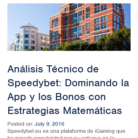
Análisis Técnico de
Speedybet: Dominando la
App y los Bonos con
Estrategias Matemáticas
Posted on:
July 9, 2016
Speedybet.eu es una plataforma de iGaming que
ha ganado popularidad por su enfoque en la