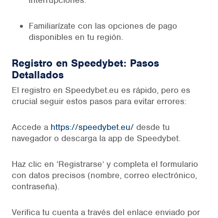
Familiarízate con las opciones de pago
disponibles en tu región.
Registro en Speedybet: Pasos
Detallados
El registro en Speedybet.eu es rápido, pero es
crucial seguir estos pasos para evitar errores:
Accede a
https://speedybet.eu/
desde tu
navegador o descarga la app de Speedybet.
Haz clic en ‘Registrarse’ y completa el formulario
con datos precisos (nombre, correo electrónico,
contraseña).
Verifica tu cuenta a través del enlace enviado por