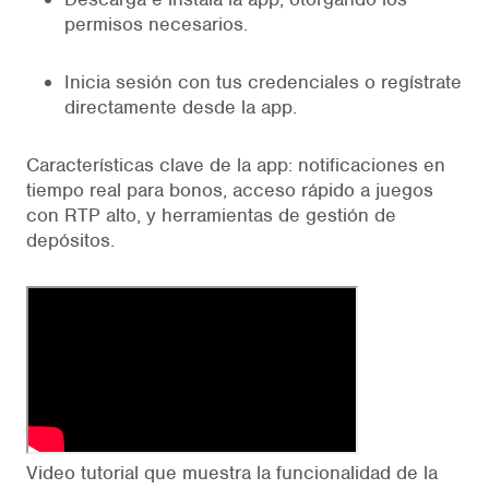
permisos necesarios.
Inicia sesión con tus credenciales o regístrate
directamente desde la app.
Características clave de la app: notificaciones en
tiempo real para bonos, acceso rápido a juegos
con RTP alto, y herramientas de gestión de
depósitos.
Video tutorial que muestra la funcionalidad de la