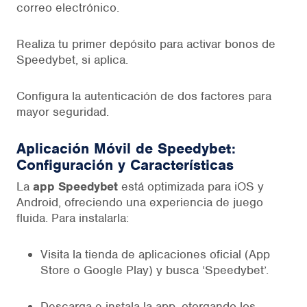
correo electrónico.
Realiza tu primer depósito para activar bonos de
Speedybet, si aplica.
Configura la autenticación de dos factores para
mayor seguridad.
Aplicación Móvil de Speedybet:
Configuración y Características
La
app Speedybet
está optimizada para iOS y
Android, ofreciendo una experiencia de juego
fluida. Para instalarla:
Visita la tienda de aplicaciones oficial (App
Store o Google Play) y busca ‘Speedybet’.
Descarga e instala la app, otorgando los