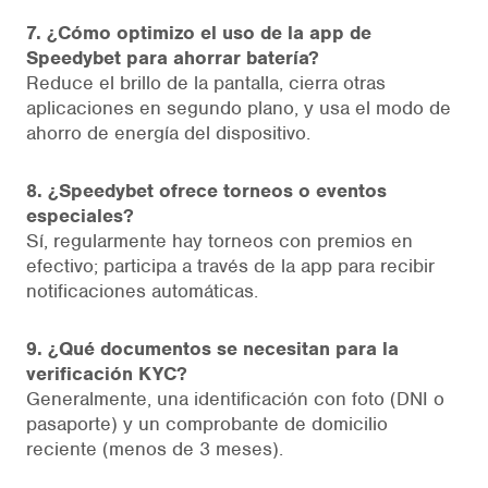
7. ¿Cómo optimizo el uso de la app de
Speedybet para ahorrar batería?
Reduce el brillo de la pantalla, cierra otras
aplicaciones en segundo plano, y usa el modo de
ahorro de energía del dispositivo.
8. ¿Speedybet ofrece torneos o eventos
especiales?
Sí, regularmente hay torneos con premios en
efectivo; participa a través de la app para recibir
notificaciones automáticas.
9. ¿Qué documentos se necesitan para la
verificación KYC?
Generalmente, una identificación con foto (DNI o
pasaporte) y un comprobante de domicilio
reciente (menos de 3 meses).