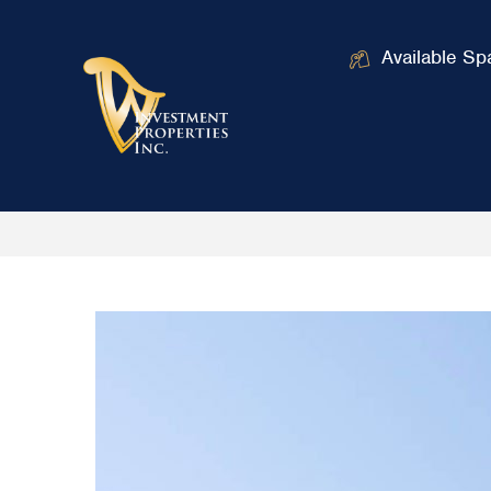
Available Sp
Home
Our Blog
Uncategorized
8
/
/
/