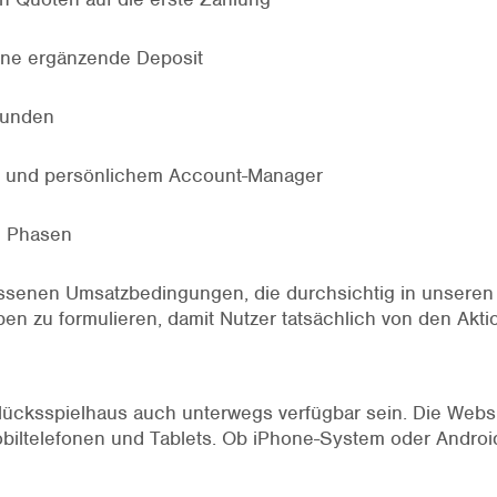
hne ergänzende Deposit
kunden
en und persönlichem Account-Manager
n Phasen
ssenen Umsatzbedingungen, die durchsichtig in unseren
en zu formulieren, damit Nutzer tatsächlich von den Akt
Glücksspielhaus auch unterwegs verfügbar sein. Die Websi
biltelefonen und Tablets. Ob iPhone-System oder Android 