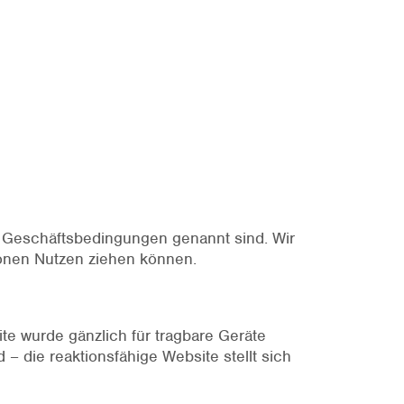
 Geschäftsbedingungen genannt sind. Wir
ionen Nutzen ziehen können.
te wurde gänzlich für tragbare Geräte
– die reaktionsfähige Website stellt sich