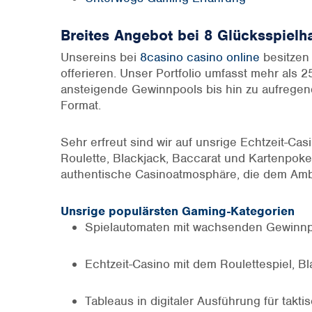
Breites Angebot bei 8 Glücksspielh
Unsereins bei
8casino casino online
besitzen 
offerieren. Unser Portfolio umfasst mehr als
ansteigende Gewinnpools bis hin zu aufregend
Format.
Sehr erfreut sind wir auf unsrige Echtzeit-Cas
Roulette, Blackjack, Baccarat und Kartenpoke
authentische Casinoatmosphäre, die dem Ambie
Unsrige populärsten Gaming-Kategorien
Spielautomaten mit wachsenden Gewinn
Echtzeit-Casino mit dem Roulettespiel, 
Tableaus in digitaler Ausführung für takti