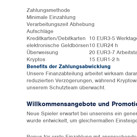
Zahlungsmethode
Minimale Einzahlung
Verarbeitungszeit Abhebung
Aufschläge
Kreditkarten/Debitkarten
10 EUR
3-5 Werktag
elektronische Geldbörsen
10 EUR
24 h
Überweisung
20 EUR
3-7 Arbeitst
Kryptos
15 EUR
1-2 h
Benefits der Zahlungsabwicklung
Unsere Finanzabteilung arbeitet wirksam daran
reduzierten Verzögerungen, während Kryptowäh
unserem Schutzteam überwacht.
Willkommensangebote und Promoti
Neue Spieler erwartet bei unsereins ein gen
wurde entwickelt, um gleichermaßen Einsteig
Bonus für erste Einzahlung mit ansprechende