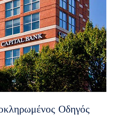
λοκληρωμένος Οδηγός