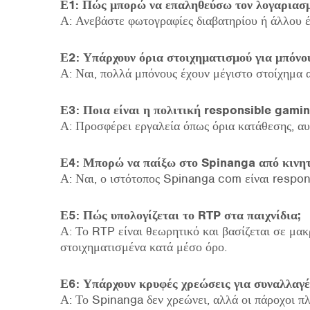
Ε1: Πώς μπορώ να επαληθεύσω τον λογαριασμ
Α: Ανεβάστε φωτογραφίες διαβατηρίου ή άλλου έ
Ε2: Υπάρχουν όρια στοιχηματισμού για μπόνο
Α: Ναι, πολλά μπόνους έχουν μέγιστο στοίχημα α
Ε3: Ποια είναι η πολιτική responsible gami
Α: Προσφέρει εργαλεία όπως όρια κατάθεσης, αυ
Ε4: Μπορώ να παίξω στο Spinanga από κινητ
Α: Ναι, ο ιστότοπος Spinanga com είναι respons
Ε5: Πώς υπολογίζεται το RTP στα παιχνίδια;
Α: Το RTP είναι θεωρητικό και βασίζεται σε μα
στοιχηματισμένα κατά μέσο όρο.
Ε6: Υπάρχουν κρυφές χρεώσεις για συναλλαγέ
Α: Το Spinanga δεν χρεώνει, αλλά οι πάροχοι πλ