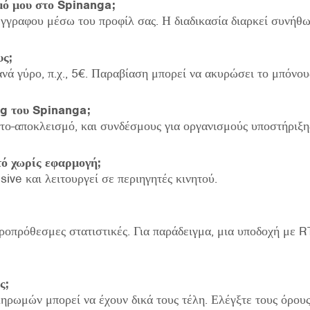
ό μου στο Spinanga;
γγραφου μέσω του προφίλ σας. Η διαδικασία διαρκεί συνήθω
υς;
νά γύρο, π.χ., 5€. Παραβίαση μπορεί να ακυρώσει το μπόνου
ng του Spinanga;
το-αποκλεισμό, και συνδέσμους για οργανισμούς υποστήριξη
ό χωρίς εφαρμογή;
ive και λειτουργεί σε περιηγητές κινητού.
κροπρόθεσμες στατιστικές. Για παράδειγμα, μια υποδοχή με
ς;
ηρωμών μπορεί να έχουν δικά τους τέλη. Ελέγξτε τους όρους