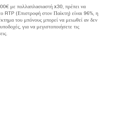
100€ με πολλαπλασιαστή x30, πρέπει να
το RTP (Επιστροφή στον Παίκτη) είναι 96%, η
έκτημα του μπόνους μπορεί να μειωθεί αν δεν
υποδοχές, για να μεγιστοποιήσετε τις
εις.