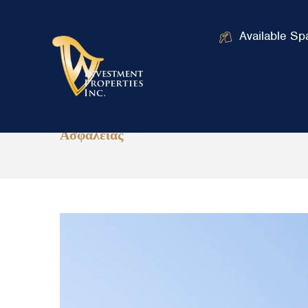
Available Sp
Home
Our Blog
Uncategorized
Α
/
/
/
Ασφαλείας