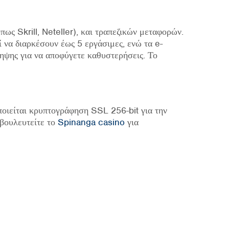
ς Skrill, Neteller), και τραπεζικών μεταφορών.
 να διαρκέσουν έως 5 εργάσιμες, ενώ τα e-
ληψης για να αποφύγετε καθυστερήσεις. Το
οιείται κρυπτογράφηση SSL 256-bit για την
μβουλευτείτε το
Spinanga casino
για