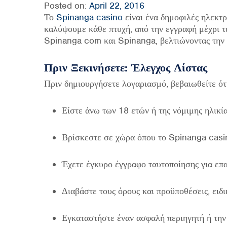
Posted on:
April 22, 2016
Το
Spinanga casino
είναι ένα δημοφιλές ηλεκτρ
καλύψουμε κάθε πτυχή, από την εγγραφή μέχρι τ
Spinanga com και Spinanga, βελτιώνοντας την 
Πριν Ξεκινήσετε: Έλεγχος Λίστας
Πριν δημιουργήσετε λογαριασμό, βεβαιωθείτε ότι 
Είστε άνω των 18 ετών ή της νόμιμης ηλικία
Βρίσκεστε σε χώρα όπου το Spinanga casin
Έχετε έγκυρο έγγραφο ταυτοποίησης για επ
Διαβάστε τους όρους και προϋποθέσεις, ειδι
Εγκαταστήστε έναν ασφαλή περιηγητή ή την