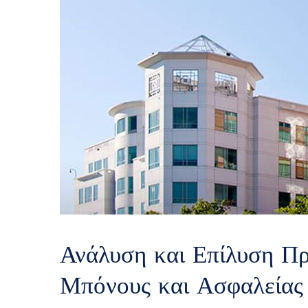
Ανάλυση και Επίλυση Π
Μπόνους και Ασφαλείας